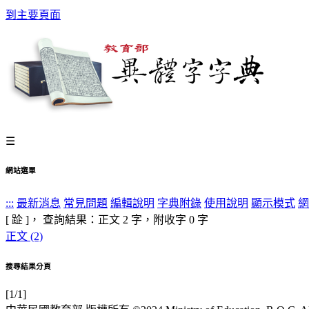
到主要頁面
☰
網站選單
:::
最新消息
常見問題
編輯說明
字典附錄
使用說明
顯示模式
網
[ 𨀣 ]， 查詢結果：正文
2
字，附收字
0
字
正文 (2)
搜尋結果分頁
[1/1]