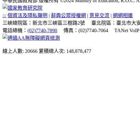
中華民國教育部 版權所有 ©2024 Ministry of Education, R.O.C. All ri
:::
個資法及隱私聲明
|
辭典公眾授權網
|
意見交流
|
網網相連
三峽總院區：新北市三峽區三樹路2號
臺北院區：臺北市大安
電話總機：
(02)7740-7890
傳真：(02)7740-7064
TANet VoI
線上人數: 20666
累積總人次: 148,878,477