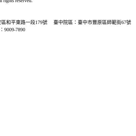
ghts reserved.
區和平東路一段179號
臺中院區：臺中市豐原區師範街67號
P：9009-7890