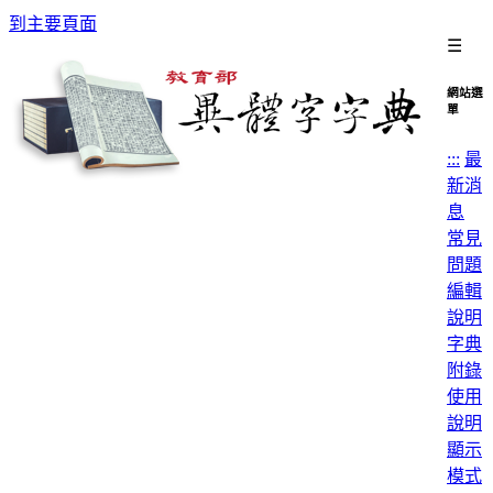
到主要頁面
☰
網站選
單
:::
最
新消
息
常見
問題
編輯
說明
字典
附錄
使用
說明
顯示
模式