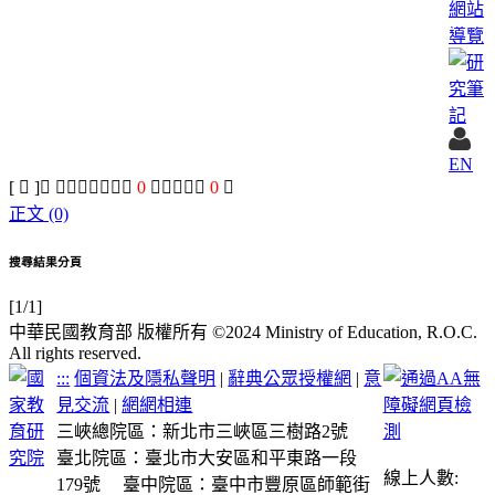
網站
導覽
EN
[ 𧟶 ]， 查詢結果：正文
0
字，附收字
0
字
正文 (0)
搜尋結果分頁
[1/1]
中華民國教育部 版權所有 ©2024 Ministry of Education, R.O.C.
All rights reserved.
:::
個資法及隱私聲明
|
辭典公眾授權網
|
意
見交流
|
網網相連
三峽總院區：新北市三峽區三樹路2號
臺北院區：臺北市大安區和平東路一段
線上人數:
179號
臺中院區：臺中市豐原區師範街