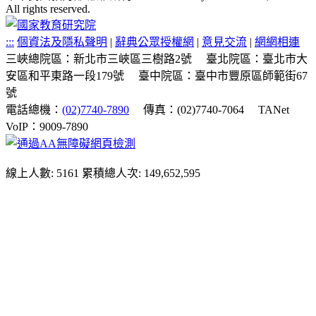
All rights reserved.
:::
個資法及隱私聲明
|
辭典公眾授權網
|
意見交流
|
網網相連
三峽總院區：新北市三峽區三樹路2號
臺北院區：臺北市大
安區和平東路一段179號
臺中院區：臺中市豐原區師範街67
號
電話總機：
(02)7740-7890
傳真：(02)7740-7064
TANet
VoIP：9009-7890
線上人數: 5161
累積總人次: 149,652,595