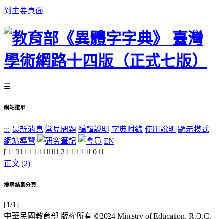
到主要頁面
☰
網站選單
:::
最新消息
常見問題
編輯說明
字典附錄
使用說明
顯示模式
網站導覽
EN
[ 𧖷 ]， 查詢結果：正文
2
字，附收字
0
字
正文 (2)
搜尋結果分頁
[1/1]
中華民國教育部 版權所有 ©2024 Ministry of Education, R.O.C.