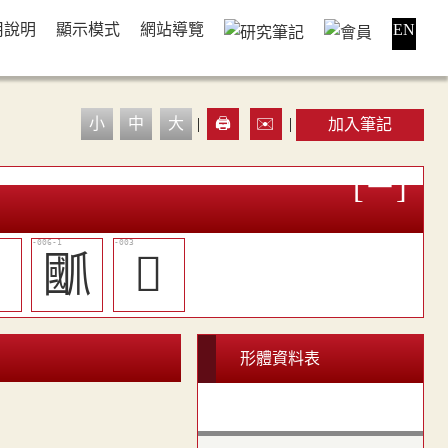
用說明
顯示模式
網站導覽
EN
小
中
大
|
🖨️
✉️
|
加入筆記

爴
𧤯
形體資料表