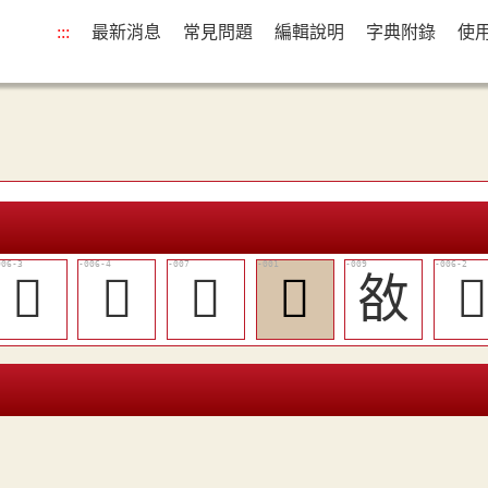
:::
最新消息
常見問題
編輯說明
字典附錄
使
󲕃
󲕄
󲕅
𢹖
敋
