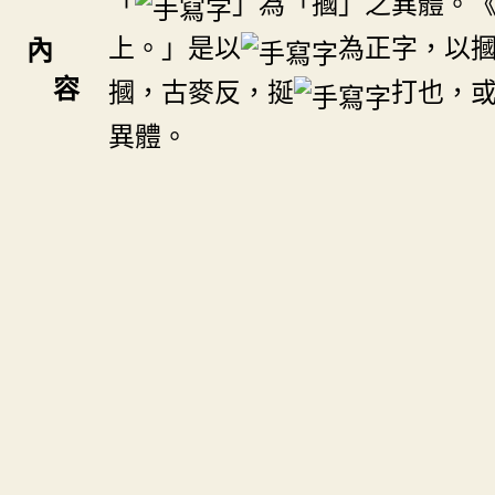
「
」為「摑」之異體。
上。」是以
為正字，以
內
容
摑，古麥反，挻
打也，
異體。