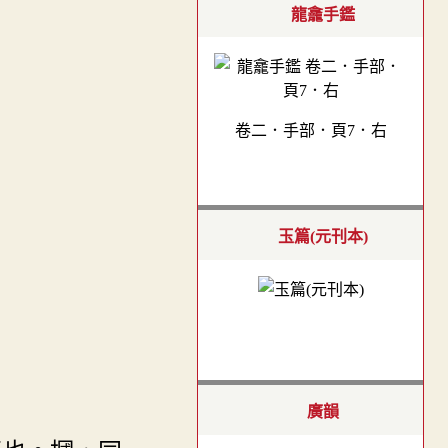
龍龕手鑑
卷二．手部．頁7．右
玉篇(元刊本)
廣韻