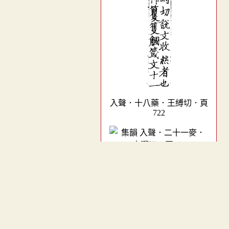
入聲．十八藥．王縛切．頁
722
入聲．二十一麥．古獲切．
頁741
︿
TOP