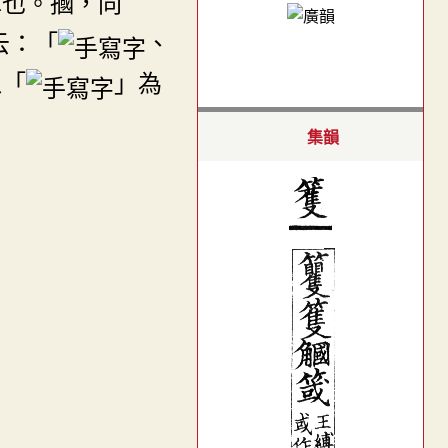
耳也。摑，同
云：「
、
以「
」為
集韻