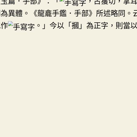
《玉篇．手部》：「
，古獲切，掌
摑為異體。《龍龕手鑑．手部》所述略同。
或作
。」今以「摑」為正字，則當