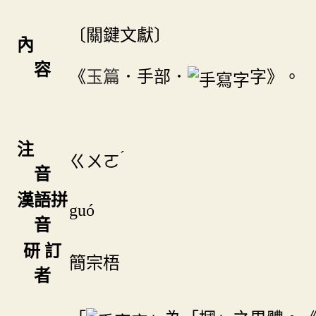
〔關鍵文獻〕
內
容
《
玉篇
．手部．
字》。
注
ˊ
ㄍㄨㄛ
音
漢語拼
guó
音
研 訂
簡宗梧
者