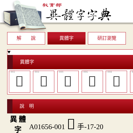
解 說
異體字
研訂瀏覽
異體字
𢧷
󲕀
󲕁
󲕂
𢮎
說 明
異 體
𢹖
A01656-001
手-17-20
字