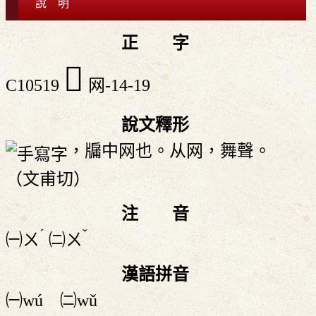
說 明
正 字
𦌬
C10519
网-14-19
說文釋形
，牖中网也。从网，舞聲。
（文甫切）
注 音
ˊ
ˇ
㈠
ㄨ
㈡
ㄨ
漢語拼音
㈠wú ㈡wǔ