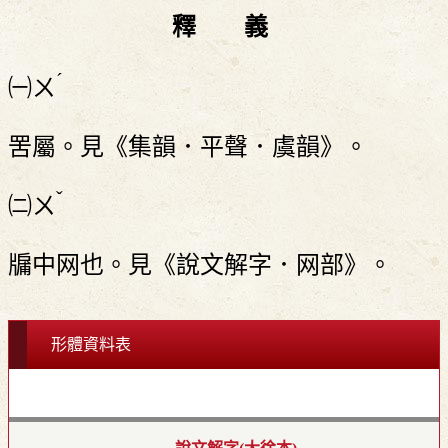
釋 義
ˊ
㈠
ㄨ
罟屬。見《集韻．平聲．虞韻》。
ˇ
㈡
ㄨ
牖中网也。見《說文解字．网部》。
形體資料表