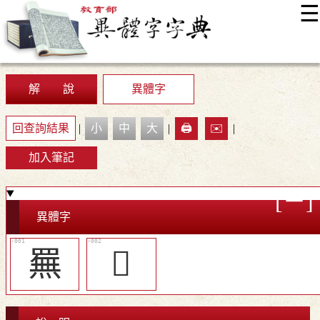
☰
:::
最新消息
常見問題
編輯說明
字典附錄
使用說明
顯示模式
網站導覽
EN
解 說
異體字
回查詢結果
|
小
中
大
|
🖨️
✉️
|
加入筆記
異體字
䍢
𦌳