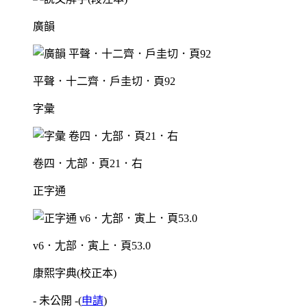
廣韻
平聲．十二齊．戶圭切．頁92
字彙
卷四．尢部．頁21．右
正字通
v6．尢部．寅上．頁53.0
康熙字典(校正本)
- 未公開 -
(
申請
)