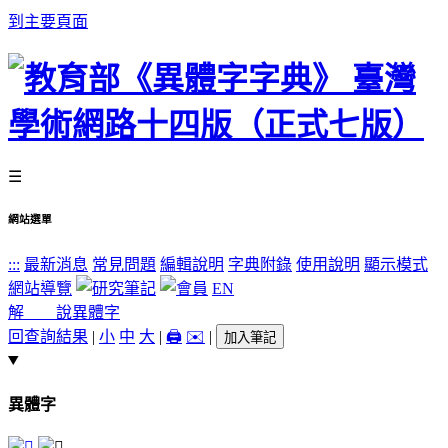
到主要頁面
☰
網站選單
:::
最新消息
常見問題
編輯說明
字典附錄
使用說明
顯示模式
網站導覽
EN
解 說
異體字
回查詢結果
|
小
中
大
|
🖨️
✉️
|
加入筆記
異體字