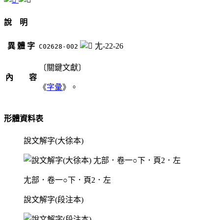
說 明
異 體 字
尢-22-26
C02628-002
〔關鍵文獻〕
內 容
《
字彙
》。
形體資料表
說文解字(大徐本)
尢部．卷一○下．頁2．左
說文解字(段注本)