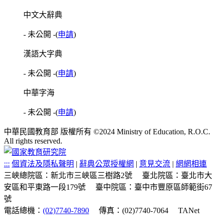
中文大辭典
- 未公開 -
(
申請
)
漢語大字典
- 未公開 -
(
申請
)
中華字海
- 未公開 -
(
申請
)
中華民國教育部 版權所有 ©2024 Ministry of Education, R.O.C.
All rights reserved.
:::
個資法及隱私聲明
|
辭典公眾授權網
|
意見交流
|
網網相連
三峽總院區：新北市三峽區三樹路2號
臺北院區：臺北市大
安區和平東路一段179號
臺中院區：臺中市豐原區師範街67
號
電話總機：
(02)7740-7890
傳真：(02)7740-7064
TANet