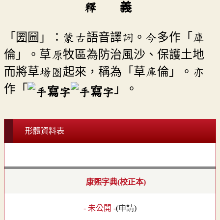
釋 義
「圐圙」：蒙古語音譯詞。今多作「庫
倫」。草原牧區為防治風沙、保護土地
而將草場圈起來，稱為「草庫倫」。亦
作「
」。
形體資料表
康熙字典(校正本)
- 未公開 -
(
申請
)