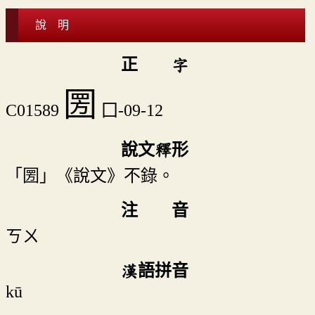
說 明
正 字
圐
C01589
囗-09-12
說文釋形
「圐」《說文》不錄。
注 音
ㄎㄨ
漢語拼音
kū