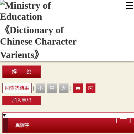
☰
:::
最新消息
常見問題
編輯說明
字典附錄
使用說明
顯示模式
網站導覽
EN
解 說
回查詢結果
|
小
中
大
|
🖨️
✉️
|
加入筆記
異體字