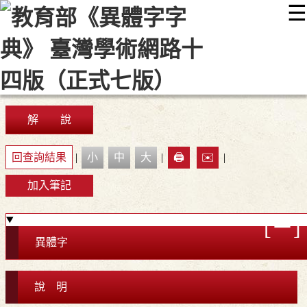
☰
:::
最新消息
常見問題
編輯說明
字典附錄
使用說明
顯示模式
網站導覽
EN
解 說
回查詢結果
|
小
中
大
|
🖨️
✉️
|
加入筆記
異體字
說 明