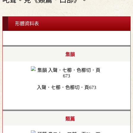
叱聲。見《類篇．口部》。
形體資料表
集韻
入聲．七櫛．色櫛切．頁673
類篇