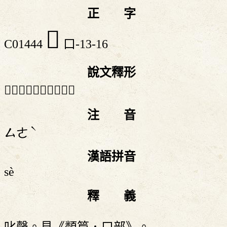
正 字
𠿗
C01444
口-13-16
說文釋形
「𠿗」《說文》不錄。
注 音
ˋ
ㄙㄜ
漢語拼音
sè
釋 義