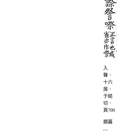
入
聲．
十六
屑．
于結
切．
頁700
類篇