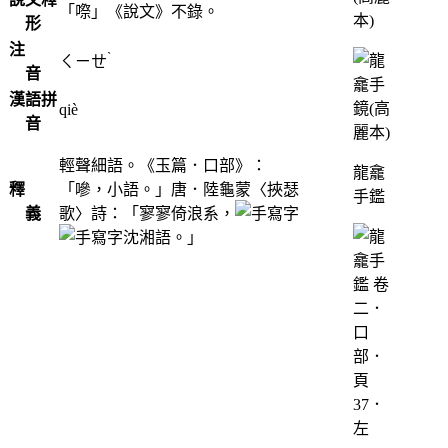
「㗫」《說文》不錄。
本)
形
注
ˋ
ㄑㄧㄝ
音
漢語拼
qiè
音
輕聲細語。《玉篇．口部》：
龍龕
釋
「嘇，小語。」唐．陸龜蒙〈挾瑟
手鑑
義
歌〉詩：「寥寥倚浪系，
沈湘語。」