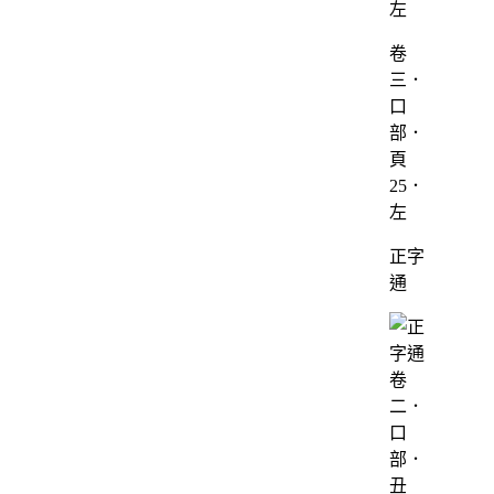
卷
三．
口
部．
頁
25．
左
正字
通