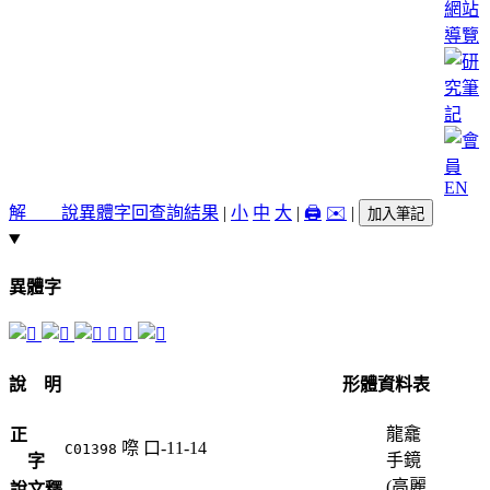
網站
導覽
EN
解 說
異體字
回查詢結果
|
小
中
大
|
🖨️
✉️
|
加入筆記
異體字
󰸊
𡂠
說 明
形體資料表
龍龕
正
㗫
口-11-14
C01398
手鏡
字
(高麗
說文釋