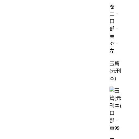
卷
二．
口
部．
頁
37．
左
玉篇
(元刊
本)