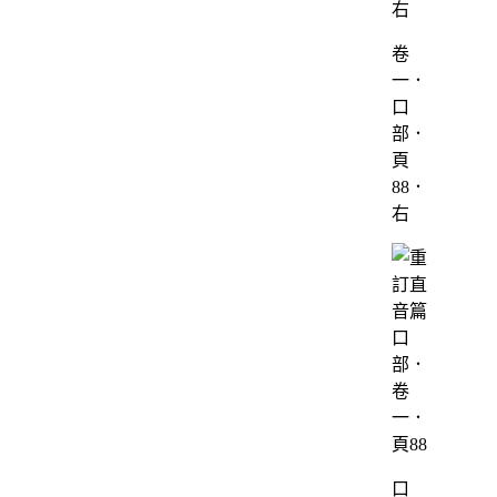
卷
一．
口
部．
頁
88．
右
口