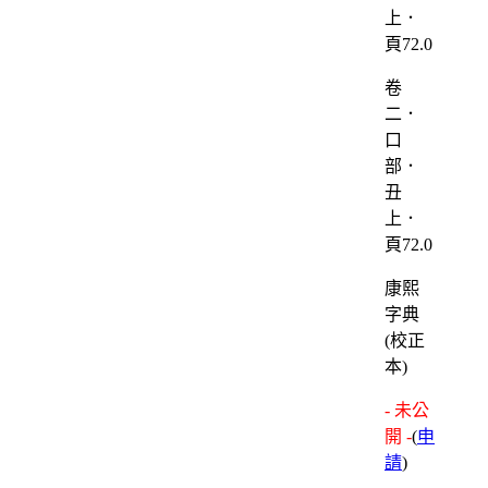
卷
二．
口
部．
丑
上．
頁72.0
康熙
字典
(校正
本)
- 未公
開 -
(
申
請
)