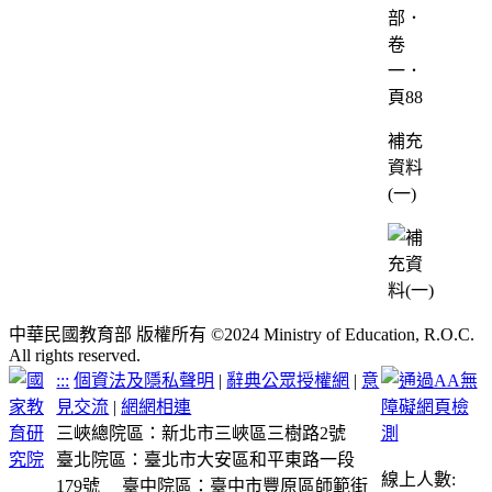
部．
卷
一．
頁88
補充
資料
(一)
中華民國教育部 版權所有 ©2024 Ministry of Education, R.O.C.
All rights reserved.
:::
個資法及隱私聲明
|
辭典公眾授權網
|
意
見交流
|
網網相連
三峽總院區：新北市三峽區三樹路2號
臺北院區：臺北市大安區和平東路一段
線上人數:
179號
臺中院區：臺中市豐原區師範街