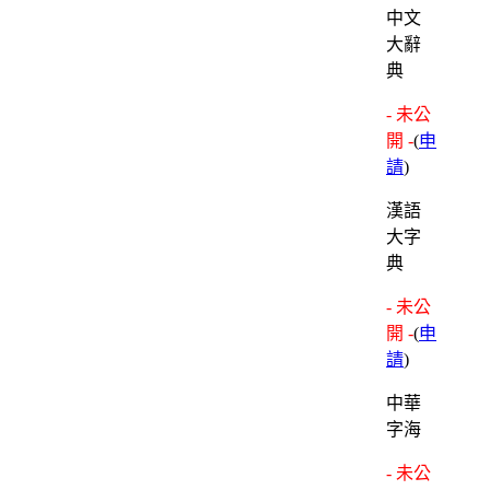
中文
大辭
典
- 未公
開 -
(
申
請
)
漢語
大字
典
- 未公
開 -
(
申
請
)
中華
字海
- 未公