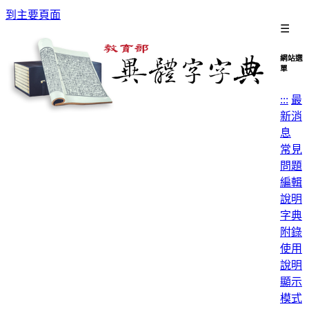
到主要頁面
☰
網站選
單
:::
最
新消
息
常見
問題
編輯
說明
字典
附錄
使用
說明
顯示
模式