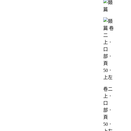
卷二
上．
口
部．
頁
50．