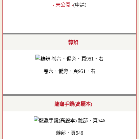
- 未公開 -
(
申請
)
隸辨
卷六．偏旁．頁951．右
龍龕手鏡(高麗本)
雜部．頁546