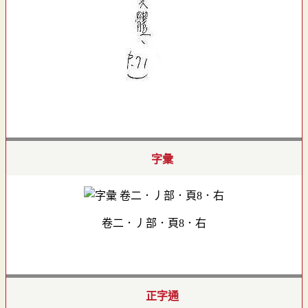
字彙
卷二．丿部．頁8．右
正字通