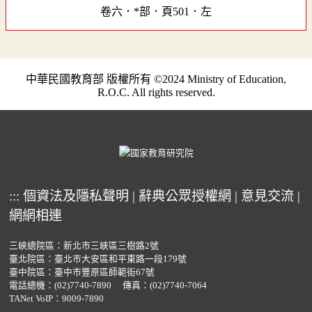
卷六．*部．頁501．左
中華民國教育部 版權所有 ©2024 Ministry of Education,
R.O.C. All rights reserved.
:::
個資法及隱私聲明
|
辭典公眾授權網
|
意見交流
|
網網相連
三峽總院區：新北市三峽區三樹路2號
臺北院區：臺北市大安區和平東路一段179號
臺中院區：臺中市豐原區師範街67號
電話總機：
(02)7740-7890
傳真：(02)7740-7064
TANet VoIP：9009-7890