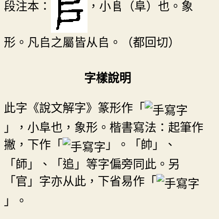
段注本：
，小𨸏（阜）也。象
形。凡𠂤之屬皆从𠂤。（都回切）
字樣說明
此字《說文解字》篆形作「
」，小阜也，象形。楷書寫法：起筆作
撇，下作「
」。「帥」、
「師」、「追」等字偏旁同此。另
「官」字亦从此，下省易作「
」。