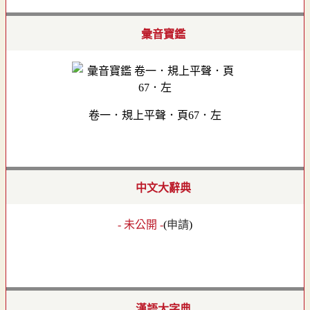
彙音寶鑑
卷一．規上平聲．頁67．左
中文大辭典
- 未公開 -
(
申請
)
漢語大字典