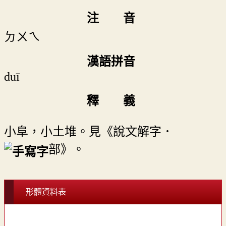
注 音
ㄉㄨㄟ
漢語拼音
duī
釋 義
小阜，小土堆。見《說文解字．
部》。
形體資料表