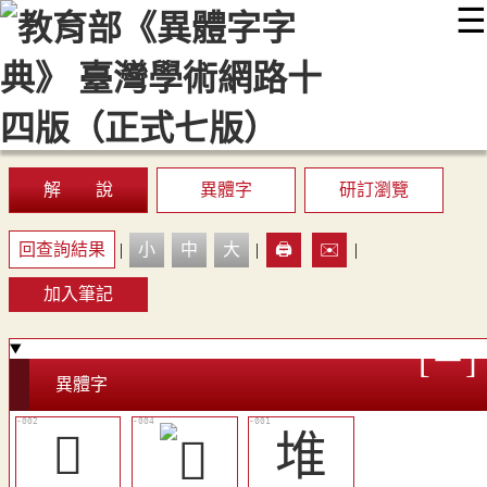
☰
:::
最新消息
常見問題
編輯說明
字典附錄
使用說明
顯示模式
網站導覽
EN
解 說
異體字
研訂瀏覽
回查詢結果
|
小
中
大
|
🖨️
✉️
|
加入筆記
異體字
󰆆
堆