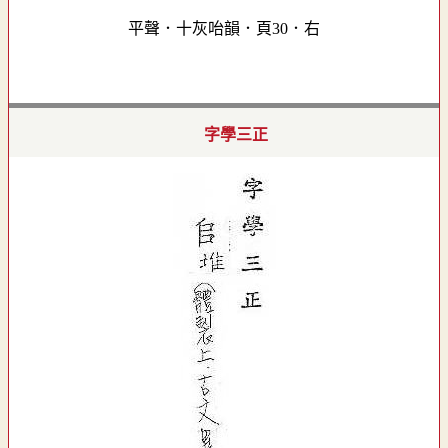
平聲．十灰咍韻．頁30．右
字學三正