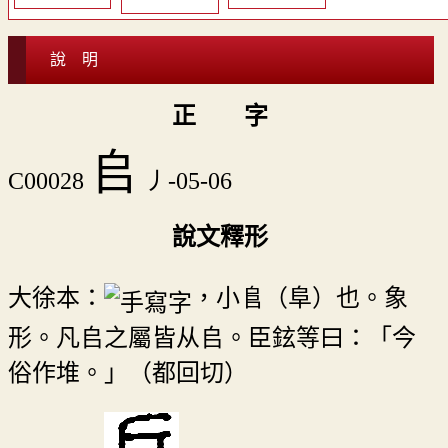
說 明
正 字
𠂤
C00028
丿-05-06
說文釋形
大徐本：
，小𨸏（阜）也。象
形。凡𠂤之屬皆从𠂤。臣鉉等曰：「今
俗作堆。」（都回切）