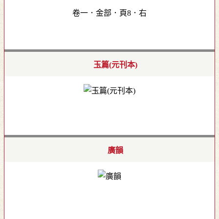
卷一．金部．頁8．右
玉篇(元刊本)
廣韻