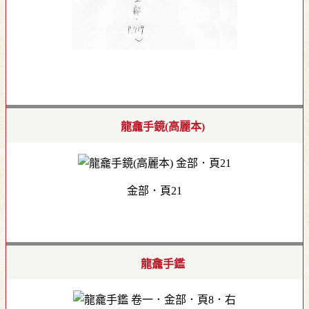
龍龕手鏡(高麗本)
金部．頁21
龍龕手鑑