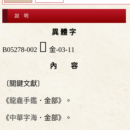
說 明
異 體 字
󸹮
B05278-002
金-03-11
內 容
〔關鍵文獻〕
《
龍龕手鑑
．金部》。
《
中華字海
．金部》。