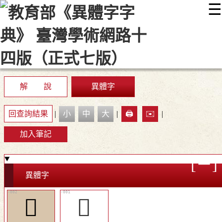
☰
:::
最新消息
常見問題
編輯說明
字典附錄
使用說明
顯示模式
網站導覽
EN
解 說
異體字
回查詢結果
|
小
中
大
|
🖨️
✉️
|
加入筆記
異體字
󸹮
𨥊