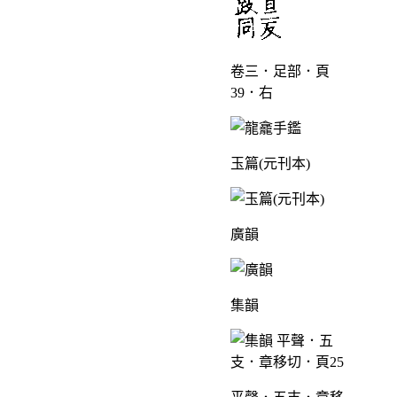
卷三．足部．頁
39．右
玉篇(元刊本)
廣韻
集韻