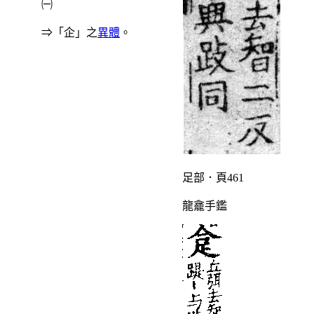
㈠
⇒「企」之
異體
。
足部．頁461
龍龕手鑑