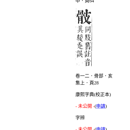
中．頁64
卷一二．骨部．亥
集上．頁28
康熙字典(校正本)
- 未公開 -
(
申請
)
字辨
- 未公開 -
(
申請
)