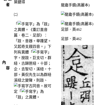
葉鍵得
者
龍龕手鏡(高麗本)
㈡
「
」為「跂」
之異體。《重訂直音
篇．卷二．足部》：
足部．頁462
「跂，音器。舉踵望。
又起奇支屐四音。」下
列有異體「
」
字。按跂，巨支切，群
內
紐，古歸匣紐，十部；
容
企，去智切，溪紐，十
部。黃侃先生以為群紐
溪紐之變聲，則跂、
古同音。故可
定「
」為
「跂」之異體。