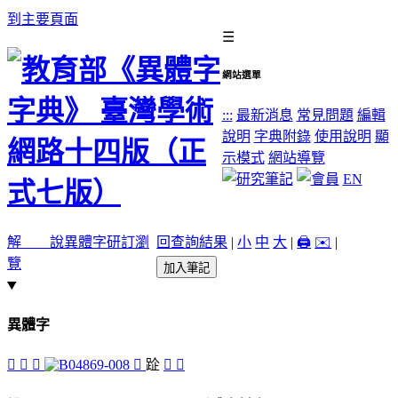
到主要頁面
☰
網站選單
:::
最新消息
常見問題
編輯
說明
字典附錄
使用說明
顯
示模式
網站導覽
EN
解 說
異體字
研訂瀏
回查詢結果
|
小
中
大
|
🖨️
✉️
|
覽
加入筆記
異體字
𠈮
𧿍
󸱜
󸱛
𨀣
𩨝
󸱚