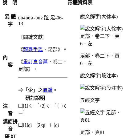
說 明
形體資料表
說文解字(大徐本)
異 體
𨀣
足-06-
B04869-002
13
字
〔關鍵文獻〕
《
龍龕手鑑
．足部》。
足部．卷二下．頁
內
《
重訂直音篇
．卷二．
6．左
容
足部》。
說文解字(段注本)
⇒「企」之
異體
。
研訂說明
五經文字
ˋ
ˊ
注
㈡⑴
ㄑㄧ
⑵
ㄑㄧ
㈠
ㄑ
ˋ
音
ㄧ
漢語拼
㈡⑴qì ⑵qí ㈠qì
音
足部．頁81
研 訂