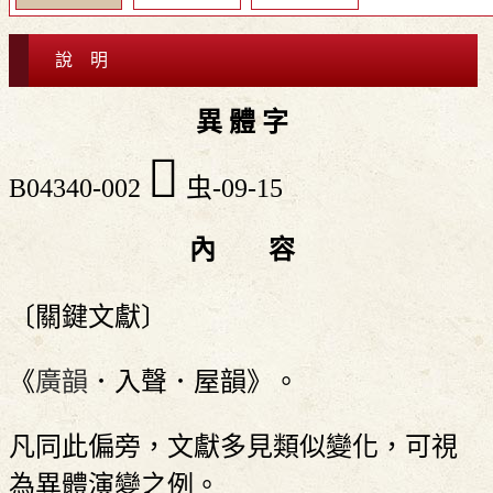
說 明
異 體 字
󸥥
B04340-002
虫-09-15
內 容
〔關鍵文獻〕
《
廣韻
．入聲．屋韻》。
凡同此偏旁，文獻多見類似變化，可視
為異體演變之例。