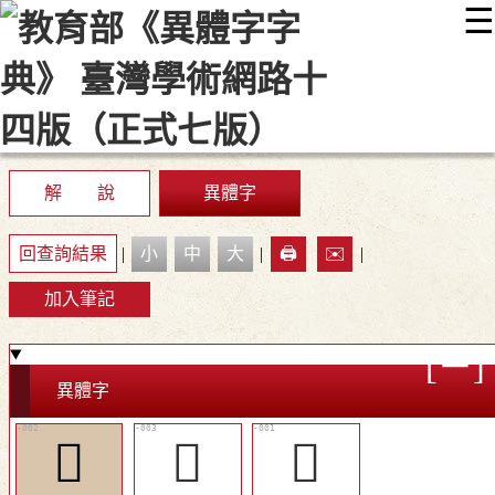
☰
:::
最新消息
常見問題
編輯說明
字典附錄
使用說明
顯示模式
網站導覽
EN
解 說
異體字
回查詢結果
|
小
中
大
|
🖨️
✉️
|
加入筆記
異體字
󸥥
󸥦
𧐛