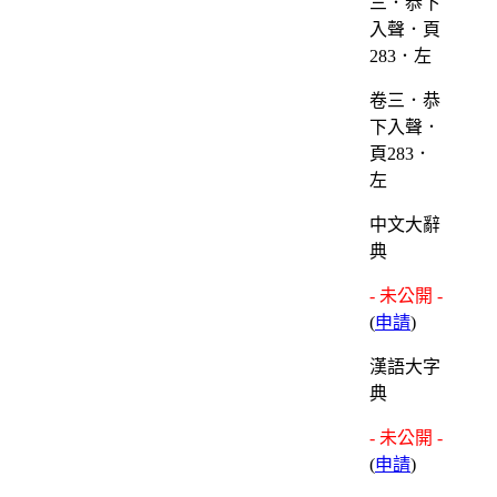
卷三．恭
下入聲．
頁283．
左
中文大辭
典
- 未公開 -
(
申請
)
漢語大字
典
- 未公開 -
(
申請
)