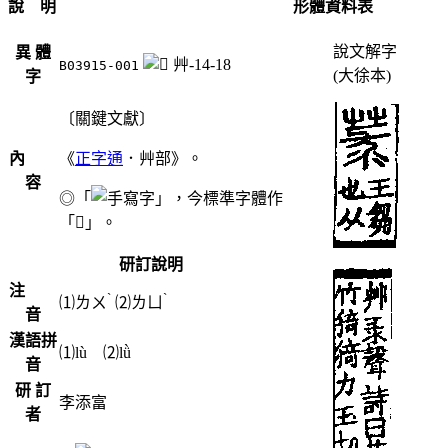
說 明
形體資料表
說文解字
異 體
艸-14-18
B03915-001
(大徐本)
字
〔關鍵文獻〕
內
《
正字通
．艸部》。
容
◎「
」，今標準字體作
「𦾯」。
研訂說明
注
ˋ
ˋ
⑴
ㄌㄨ
⑵
ㄌㄩ
音
漢語拼
⑴lù ⑵lǜ
音
研 訂
李添富
者