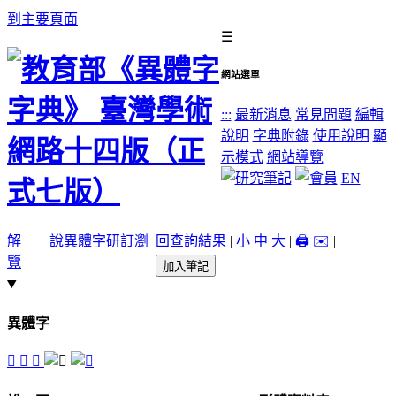
到主要頁面
☰
網站選單
:::
最新消息
常見問題
編輯
說明
字典附錄
使用說明
顯
示模式
網站導覽
EN
解 說
異體字
研訂瀏
回查詢結果
|
小
中
大
|
🖨️
✉️
|
覽
加入筆記
異體字
󸝿
󸞁
󸞀