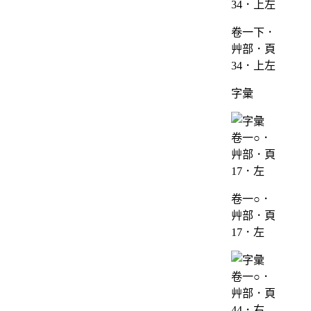
卷一下．
艸部．頁
34．上左
字彙
卷一○．
艸部．頁
17．左