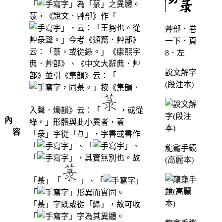
「
」為「菉」之異體。
菉，《說文．艸部》作「
」，云：「王芻也。從
艸部．卷
艸彔聲。」今考《類篇．艸部》
一下．頁
云：「菉，或從綠。」《康熙字
8．左
典．艸部》、《中文大辭典．艸
說文解字
部》並引《集韻》云：「
(段注本)
，同菉。」按《集韻．
入聲．燭韻》云：「
，或從
內
綠。」形體與此小異者，蓋
容
「彔」字從「彑」，字書或書作
「
」、「
」、
龍龕手鏡
「
」，其實無別也。故
(高麗本)
「菉」「
」、「
」
「
」形異而實同。
「菉」字既或從「綠」，故可收
「
」字為其異體。