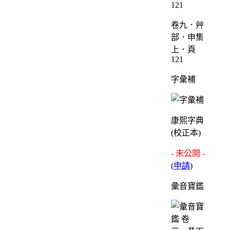
卷九．艸
部．申集
上．頁
121
字彙補
康熙字典
(校正本)
- 未公開 -
(
申請
)
彙音寶鑑