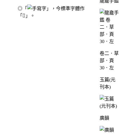
龍龕手鑑
◎「
」，今標準字體作
「𦾯」。
卷二．草
部．頁
30．左
玉篇(元
刊本)
廣韻