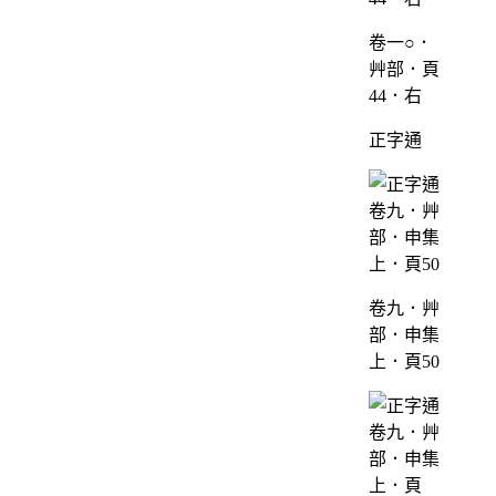
卷一○．
艸部．頁
44．右
正字通
卷九．艸
部．申集
上．頁50