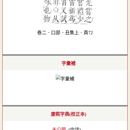
卷二．口部．丑集上．頁72
字彙補
康熙字典(校正本)
- 未公開 -
(
申請
)