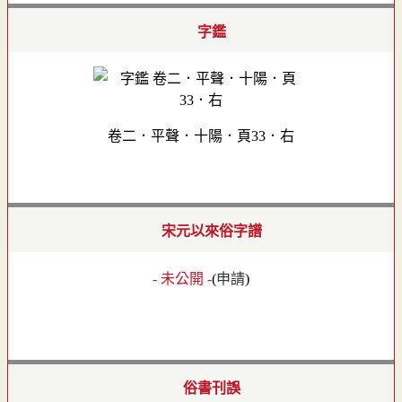
字鑑
卷二．平聲．十陽．頁33．右
宋元以來俗字譜
- 未公開 -
(
申請
)
俗書刊誤