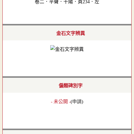
卷二．平聲．十陽．頁234．左
金石文字辨異
偏類碑別字
- 未公開 -
(
申請
)