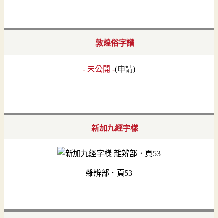
敦煌俗字譜
- 未公開 -
(
申請
)
新加九經字樣
雜辨部．頁53