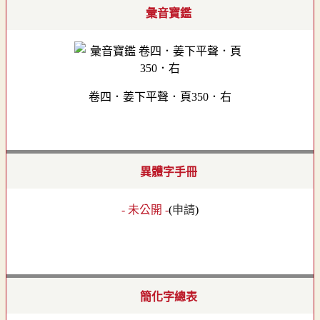
彙音寶鑑
卷四．姜下平聲．頁350．右
異體字手冊
- 未公開 -
(
申請
)
簡化字總表