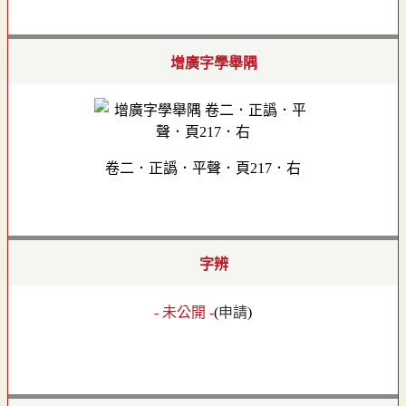
增廣字學舉隅
卷二．正譌．平聲．頁217．右
字辨
- 未公開 -
(
申請
)