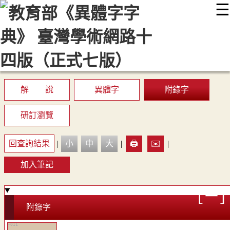
☰
:::
最新消息
常見問題
編輯說明
字典附錄
使用說明
顯示模式
網站導覽
EN
解 說
異體字
附錄字
研訂瀏覽
回查詢結果
|
小
中
大
|
🖨️
✉️
|
加入筆記
附錄字