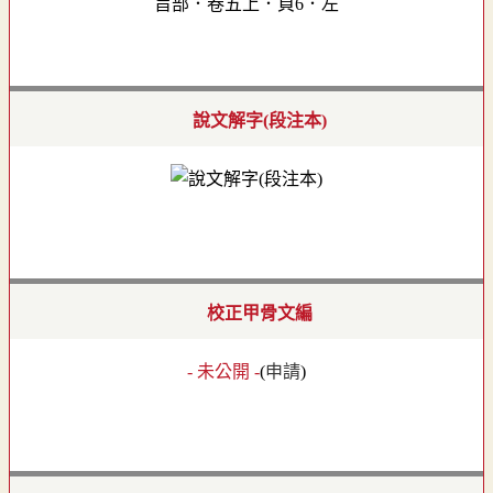
旨部．卷五上．頁6．左
說文解字(段注本)
校正甲骨文編
- 未公開 -
(
申請
)