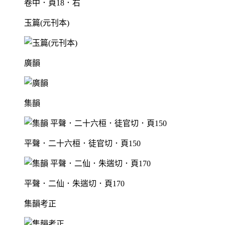
卷中．頁18．右
玉篇(元刊本)
廣韻
集韻
平聲．二十六桓．徒官切．頁150
平聲．二仙．朱遄切．頁170
集韻考正