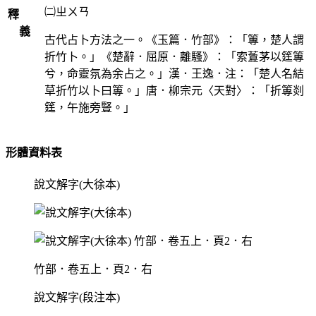
㈡ㄓㄨㄢ
釋
義
古代占卜方法之一。《玉篇．竹部》：「篿，楚人謂
折竹卜。」《楚辭．屈原．離騷》：「索藑茅以筳篿
兮，命靈氛為余占之。」漢．王逸．注：「楚人名結
草折竹以卜曰篿。」唐．柳宗元〈天對〉：「折篿剡
筳，午施旁豎。」
形體資料表
說文解字(大徐本)
竹部．卷五上．頁2．右
說文解字(段注本)