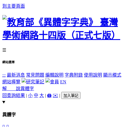
到主要頁面
☰
網站選單
:::
最新消息
常見問題
編輯說明
字典附錄
使用說明
顯示模式
網站導覽
EN
解 說
異體字
回查詢結果
|
小
中
大
|
🖨️
✉️
|
加入筆記
異體字
𥮔
󸏰