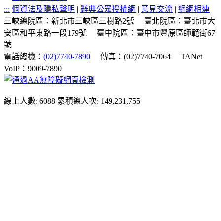
:::
個資法及隱私聲明
|
辭典公眾授權網
|
意見交流
|
網網相連
三峽總院區：新北市三峽區三樹路2號
臺北院區：臺北市大
安區和平東路一段179號
臺中院區：臺中市豐原區師範街67
號
電話總機：
(02)7740-7890
傳真：(02)7740-7064
TANet
VoIP：9009-7890
線上人數: 6088
累積總人次: 149,231,755