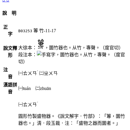
說 明
正
篿
竹-11-17
B03253
字
大徐本：
，圜竹器也。从竹，專聲。（度官切）
說文釋
段注本：
，圜竹器也。从竹，專聲。（度官
形
切）
注
ˊ
㈠
ㄊㄨㄢ
㈡
ㄓㄨㄢ
音
漢語拼
㈠tuán ㈡zhuān
音
ˊ
㈠
ㄊㄨㄢ
圓形竹製盛物器。《說文解字．竹部》：「篿，圜竹
器也。」清．段玉裁．注：「盛物之器而圜者。」