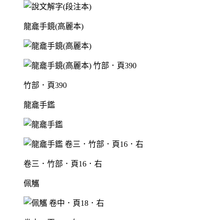
龍龕手鏡(高麗本)
竹部．頁390
龍龕手鑑
卷三．竹部．頁16．右
佩觿