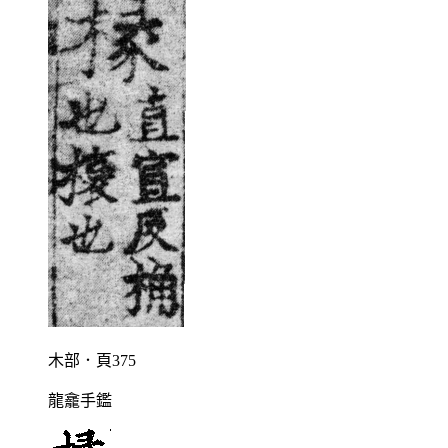
木部．頁375
龍龕手鑑