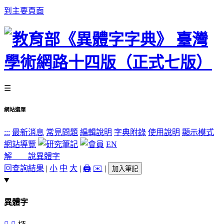
到主要頁面
☰
網站選單
:::
最新消息
常見問題
編輯說明
字典附錄
使用說明
顯示模式
網站導覽
EN
解 說
異體字
回查詢結果
|
小
中
大
|
🖨️
✉️
|
加入筆記
異體字