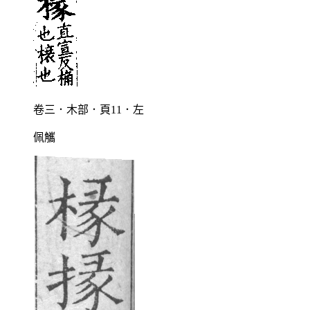
卷三．木部．頁11．左
佩觿