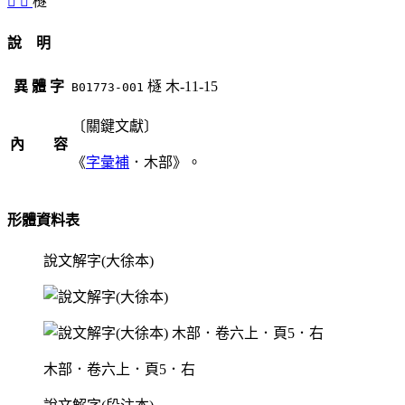
󷯕
󷯖
㯌
說 明
異 體 字
㯌
木-11-15
B01773-001
〔關鍵文獻〕
內 容
《
字彙補
．木部》。
形體資料表
說文解字(大徐本)
木部．卷六上．頁5．右