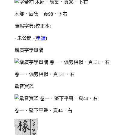
木部．辰集．頁98．下右
康熙字典(校正本)
- 未公開 -
(
申請
)
增廣字學舉隅
卷一．偏旁相似．頁131．右
彙音寶鑑
卷一．堅下平聲．頁44．右