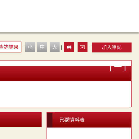
查詢結果
|
小
中
大
|
🖨️
✉️
|
加入筆記
形體資料表