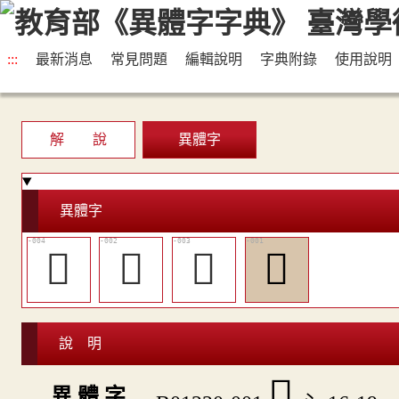
:::
最新消息
常見問題
編輯說明
字典附錄
使用說明
解 說
異體字
異體字
󷤧
󷤥
󷤦
󷤤
說 明
󷤤
異 體 字