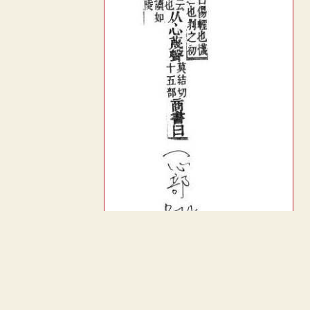
︿
TOP