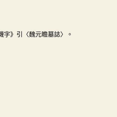
懱字》引〈魏元瞻墓誌〉。