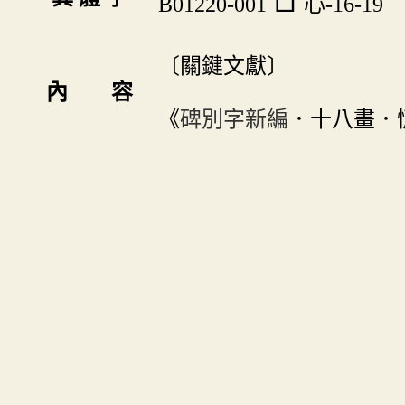
B01220-001
心-16-19
〔關鍵文獻〕
內 容
《
碑別字新編
．十八畫．