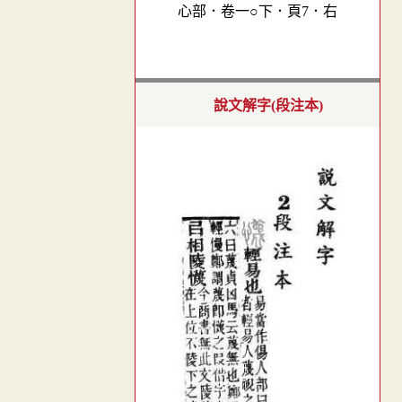
心部．卷一○下．頁7．右
說文解字(段注本)