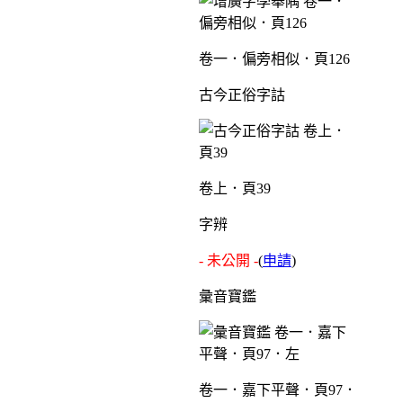
卷一．偏旁相似．頁126
古今正俗字詁
卷上．頁39
字辨
- 未公開 -
(
申請
)
彙音寶鑑
卷一．嘉下平聲．頁97．