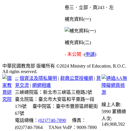
卷三．立部．頁243．左
補充資料(一)
補充資料(二)
- 未公開 -
(
申請
)
中華民國教育部 版權所有 ©2024 Ministry of Education, R.O.C.
All rights reserved.
:::
個資法及隱私聲明
|
辭典公眾授權網
|
意
見交流
|
網網相連
三峽總院區：新北市三峽區三樹路2號
臺北院區：臺北市大安區和平東路一段
線上人數:
179號
臺中院區：臺中市豐原區師範街
5990
累積總
67號
人次:
電話總機：
(02)7740-7890
傳真：
149,908,592
(02)7740-7064
TANet VoIP：9009-7890