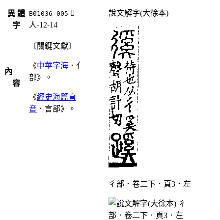
󷠟
說文解字(大徐本)
異 體
B01036-005
人-12-14
字
〔關鍵文獻〕
《
中華字海
．亻
內
部》。
容
《
經史海篇直
音
．言部》。
彳部．卷二下．頁3．左