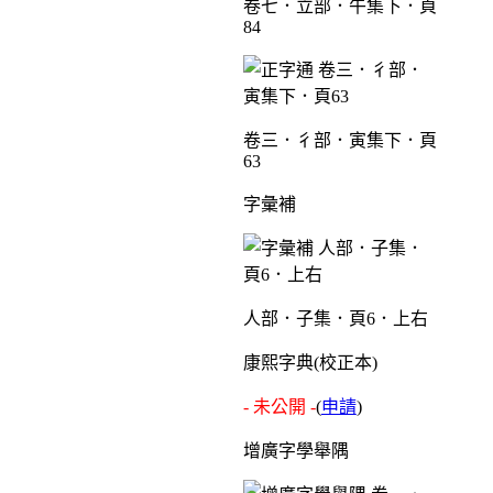
卷七．立部．午集下．頁
84
卷三．彳部．寅集下．頁
63
字彙補
人部．子集．頁6．上右
康熙字典(校正本)
- 未公開 -
(
申請
)
增廣字學舉隅