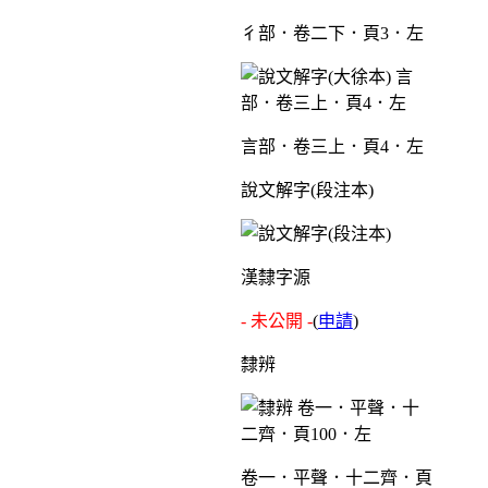
彳部．卷二下．頁3．左
言部．卷三上．頁4．左
說文解字(段注本)
漢隸字源
- 未公開 -
(
申請
)
隸辨
卷一．平聲．十二齊．頁