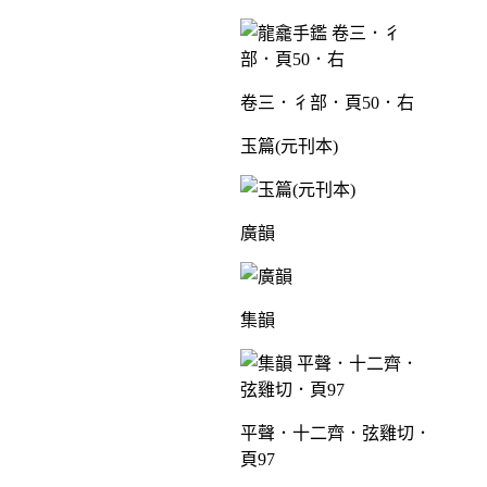
卷三．彳部．頁50．右
玉篇(元刊本)
廣韻
集韻
平聲．十二齊．弦雞切．
頁97