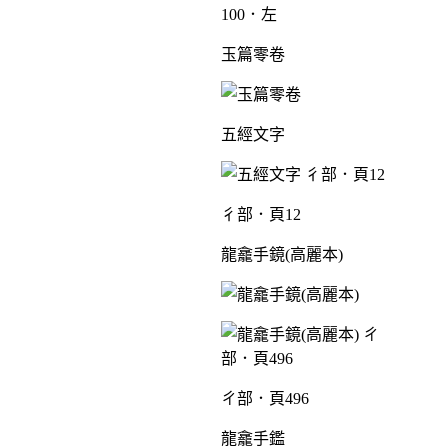
100．左
玉篇零卷
五經文字
彳部．頁12
龍龕手鏡(高麗本)
ㄔ部．頁496
龍龕手鑑