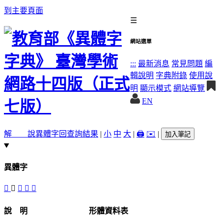
到主要頁面
☰
網站選單
:::
最新消息
常見問題
編
輯說明
字典附錄
使用說
明
顯示模式
網站導覽
EN
解 說
異體字
回查詢結果
|
小
中
大
|
🖨️
✉️
|
加入筆記
異體字
𠌜
󷠟
󷠞
𢓽
𥪦
說 明
形體資料表