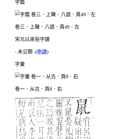
字鑑
卷三．上聲．八語．頁49．左
宋元以來俗字譜
- 未公開 -
(
申請
)
字彙
卷一．从古．頁8．右