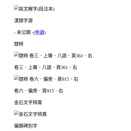
漢隸字源
- 未公開 -
(
申請
)
隸辨
卷三．上聲．八語．頁361．右
卷六．偏旁．頁915．右
金石文字辨異
偏類碑別字