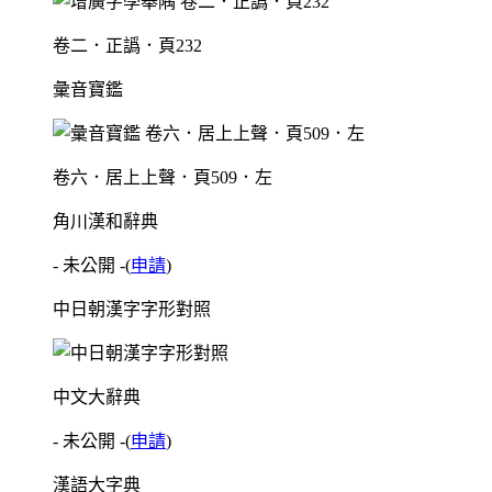
卷二．正譌．頁232
彙音寶鑑
卷六．居上上聲．頁509．左
角川漢和辭典
- 未公開 -
(
申請
)
中日朝漢字字形對照
中文大辭典
- 未公開 -
(
申請
)
漢語大字典