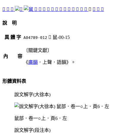
󷁒
󷁅
𦥩
󷁂
󷁄
󷁃
󷁓
󷁁
󷁍
󷁋
󷁏
󷁑
󷁊
󷁐
󷁎
󷁇
󷁈
󷁌
󷁆
󷁉
說 明
異 體 字
󷁈
鼠-00-15
A04789-012
〔關鍵文獻〕
內 容
《
廣韻
．上聲．語韻》。
形體資料表
說文解字(大徐本)
鼠部．卷一○上．頁6．左
說文解字(段注本)