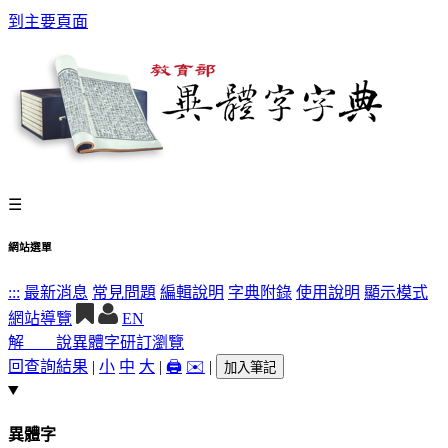
到主要頁面
☰
網站選單
:::
最新消息
常見問題
編輯說明
字典附錄
使用說明
顯示模式
網站導覽
EN
解 說
異體字
研訂瀏覽
回查詢結果
|
小
中
大
|
🖨️
✉️
|
加入筆記
異體字