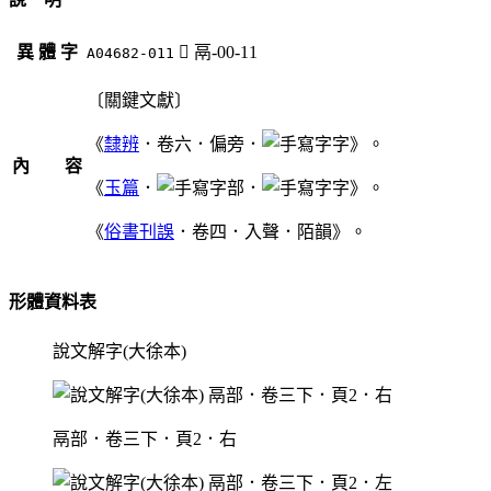
異 體 字
󶴼
鬲-00-11
A04682-011
〔關鍵文獻〕
《
隸辨
．卷六．偏旁．
字》。
內 容
《
玉篇
．
部．
字》。
《
俗書刊誤
．卷四．入聲．陌韻》。
形體資料表
說文解字(大徐本)
鬲部．卷三下．頁2．右