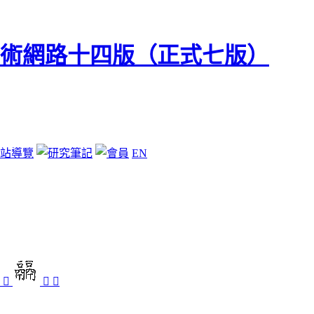
站導覽
EN

𩱉
𩱔
󶵈