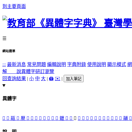
到主要頁面
☰
網站選單
:::
最新消息
常見問題
編輯說明
字典附錄
使用說明
顯示模式
網
解 說
異體字
研訂瀏覽
回查詢結果
|
小
中
大
|
🖨️
✉️
|
加入筆記
異體字
󶵍
󶵎
䰛
󶵂
㽁
󶵏
󶵁
󶴿
𨬑
󶵋
󶵑
󶵊
󶵀
䥶
󶵅
󶴽
󶴼
󶵇
󶴻
󶴾
󶵌
󶵆
󶵃
𩰲
䰜
󶵉
󶵄
󶵐
鬴

說 明