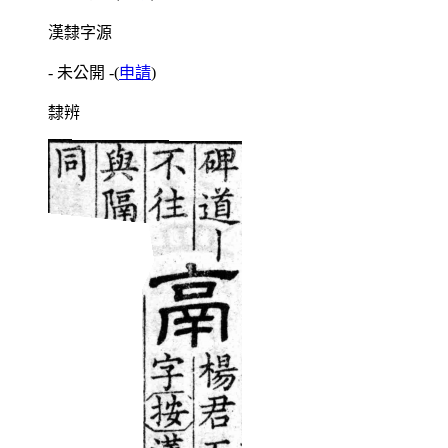
漢隸字源
- 未公開 -
(
申請
)
隸辨