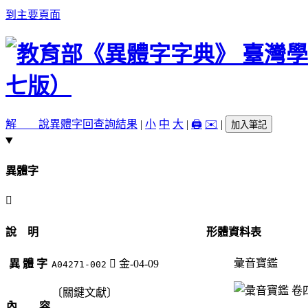
到主要頁面
解 說
異體字
回查詢結果
|
小
中
大
|
🖨️
✉️
|
加入筆記
異體字
󶍯
說 明
形體資料表
彙音寶鑑
異 體 字
󶍯
金-04-09
A04271-002
〔關鍵文獻〕
內 容