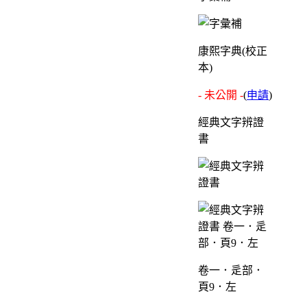
康熙字典(校正
本)
- 未公開 -
(
申請
)
經典文字辨證
書
卷一．辵部．
頁9．左