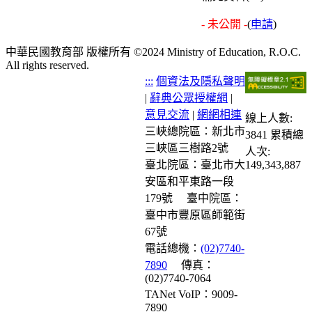
- 未公開 -
(
申請
)
中華民國教育部 版權所有 ©2024 Ministry of Education, R.O.C.
All rights reserved.
:::
個資法及隱私聲明
|
辭典公眾授權網
|
意見交流
|
網網相連
線上人數:
三峽總院區：新北市
3841
累積總
三峽區三樹路2號
人次:
臺北院區：臺北市大
149,343,887
安區和平東路一段
179號
臺中院區：
臺中市豐原區師範街
67號
電話總機：
(02)7740-
7890
傳真：
(02)7740-7064
TANet VoIP：9009-
7890