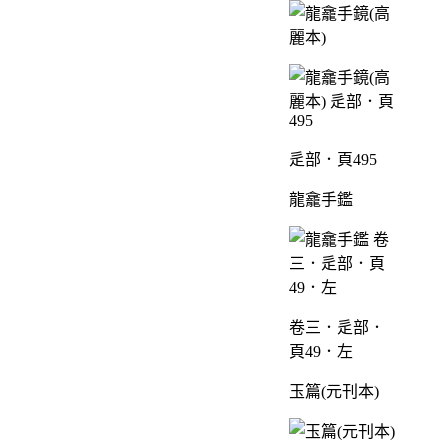
辵部．頁495
龍龕手鑑
卷三．辵部．
頁49．左
玉篇(元刊本)