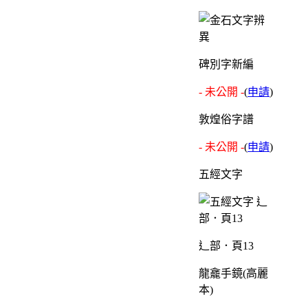
碑別字新編
- 未公開 -
(
申請
)
敦煌俗字譜
- 未公開 -
(
申請
)
五經文字
辶部．頁13
龍龕手鏡(高麗
本)