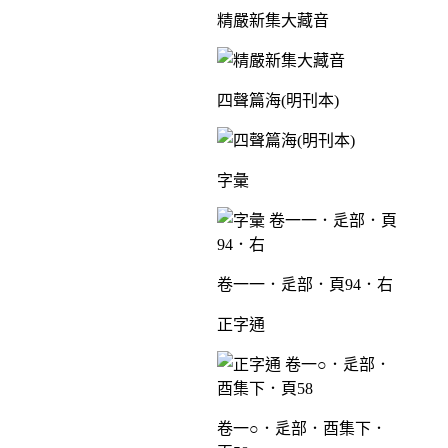
精嚴新集大藏音
四聲篇海(明刊本)
字彙
卷一一．辵部．頁94．右
正字通
卷一○．辵部．酉集下．