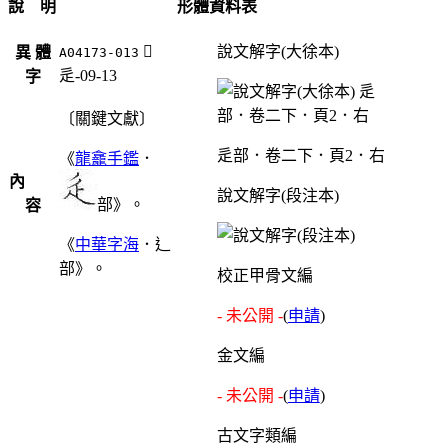
說 明
形體資料表
󶁻
說文解字(大徐本)
異 體
A04173-013
辵-09-13
字
〔關鍵文獻〕
辵部．卷二下．頁2．右
《
龍龕手鑑
．
內
說文解字(段注本)
部》。
容
《
中華字海
．辶
部》。
校正甲骨文編
- 未公開 -
(
申請
)
金文編
- 未公開 -
(
申請
)
古文字類編