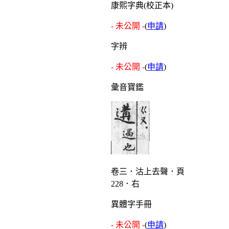
康熙字典(校正本)
- 未公開 -
(
申請
)
字辨
- 未公開 -
(
申請
)
彙音寶鑑
卷三．沽上去聲．頁
228．右
異體字手冊
- 未公開 -
(
申請
)