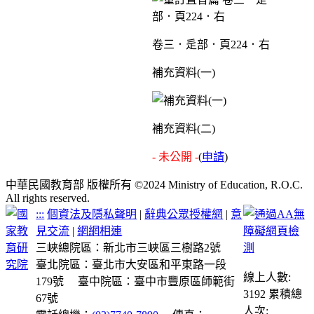
卷三．辵部．頁224．右
補充資料(一)
補充資料(二)
- 未公開 -
(
申請
)
中華民國教育部 版權所有 ©2024 Ministry of Education, R.O.C.
All rights reserved.
:::
個資法及隱私聲明
|
辭典公眾授權網
|
意
見交流
|
網網相連
三峽總院區：新北市三峽區三樹路2號
臺北院區：臺北市大安區和平東路一段
線上人數:
179號
臺中院區：臺中市豐原區師範街
3192
累積總
67號
人次: