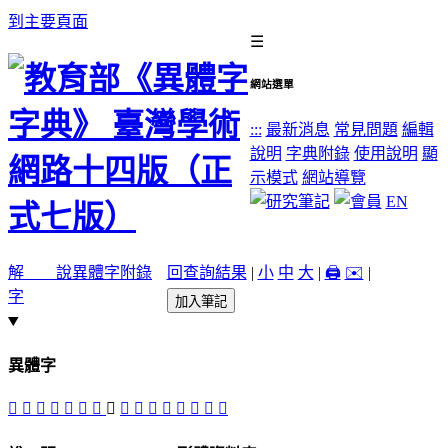
到主要頁面
☰
網站選單
:::
最新消息
常見問題
編輯
說明
字典附錄
使用說明
顯
示模式
網站導覽
EN
解 說
異體字
附錄
回查詢結果
|
小
中
大
|
🖨️
✉️
|
字
加入筆記
異體字
󱯿
𢔵
󶁱
𧽝
󶁹
󶁷
󶁸
󶁻
󶁺
󶁽
󶁼
󶁶
󶁳
󶁵
󶁲
󶁴