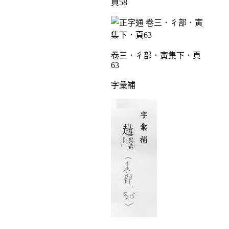
頁58
卷三．彳部．寅集下．頁
63
字彙補