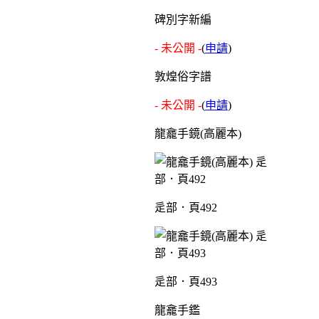
碑別字新編
- 未公開 -
(
申請
)
敦煌俗字譜
- 未公開 -
(
申請
)
龍龕手鏡(高麗本)
辵部．頁492
辵部．頁493
龍龕手鑑