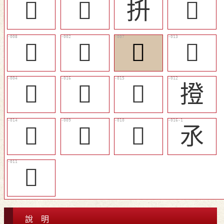
𡏈
󲏦
抍
󲏥
󲏨
𢮋
󲏧
󲏬
󲏤
󲏯
󲏮
撜
󲏭
󲏩
󲏪
氶
󲏫
說 明