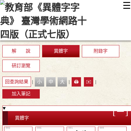
☰
:::
最新消息
常見問題
編輯說明
字典附錄
使用說明
顯示模式
網站導覽
EN
解 說
異體字
附錄字
研訂瀏覽
回查詢結果
|
小
中
大
|
🖨️
✉️
|
加入筆記
異體字