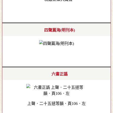
四聲篇海(明刊本)
六書正譌
上聲．二十五拯等韻．頁106．左