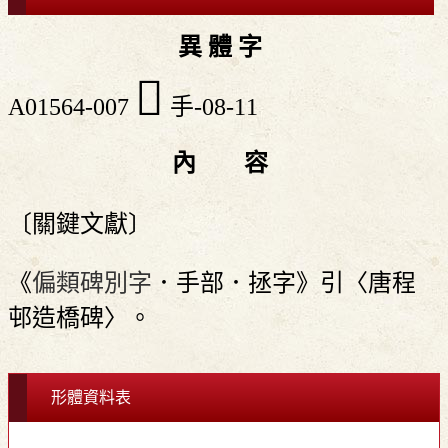
異 體 字
󲏧
A01564-007
手-08-11
內 容
〔關鍵文獻〕
《
偏類碑別字
．手部．拯字》引〈唐程
邨造橋碑〉。
形體資料表