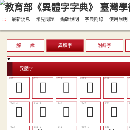
:::
最新消息
常見問題
編輯說明
字典附錄
使用說明
解 說
異體字
附錄字
異體字
󱹗
󱹚
󱹝
󱹟
󱹡
󱹛
󱹓
󱹑
󱹞
𢓷