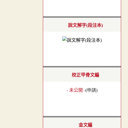
說文解字(段注本)
校正甲骨文編
- 未公開 -
(
申請
)
金文編