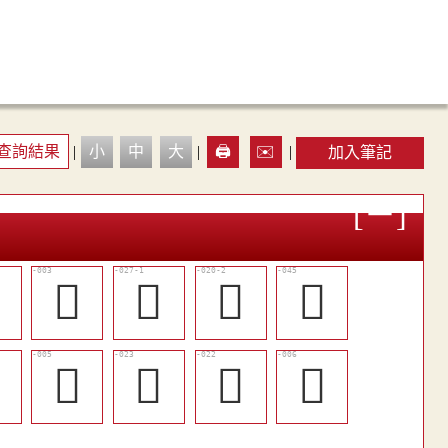
查詢結果
|
小
中
大
|
🖨️
✉️
|
加入筆記

𡕺
󱹜
󱹖
󱹤

𢕜
󱹙
󱹘
𧗨