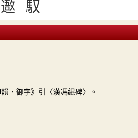
䢩
馭
御韻．御字》引〈漢馮緄碑〉。