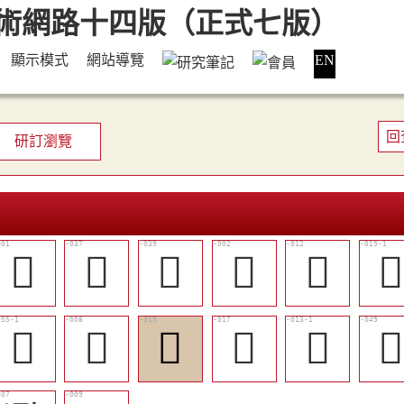
顯示模式
網站導覽
EN
回
研訂瀏覽
𠉳
󷇨
󱹢
𠨙
󱹏

󱹦
󱹍
󱹒
󱹔
󱹐
