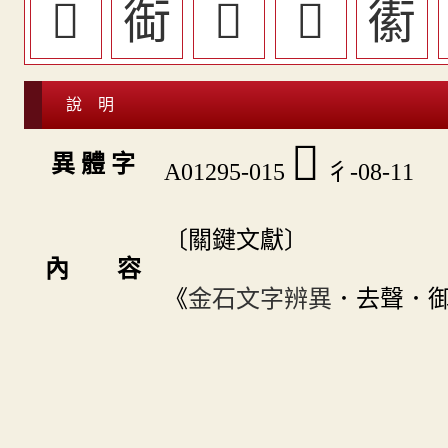
𧗪
䘖
󱹣
󱹎
䘘
說 明
󱹒
異 體 字
A01295-015
彳-08-11
〔關鍵文獻〕
內 容
《
金石文字辨異
．去聲．