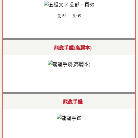
殳部．頁69
龍龕手鏡(高麗本)
龍龕手鑑