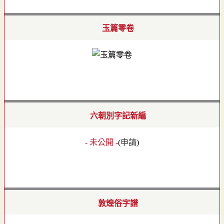
玉篇零卷
六朝別字記新編
- 未公開 -
(
申請
)
敦煌俗字譜