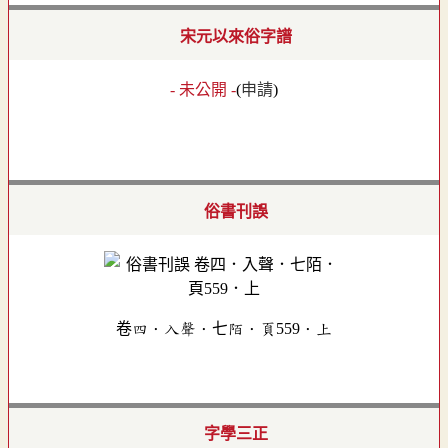
宋元以來俗字譜
- 未公開 -
(
申請
)
俗書刊誤
卷四．入聲．七陌．頁559．上
字學三正