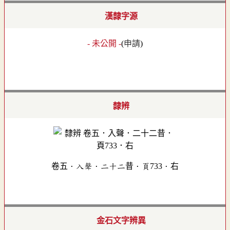
漢隸字源
- 未公開 -
(
申請
)
隸辨
卷五．入聲．二十二昔．頁733．右
金石文字辨異