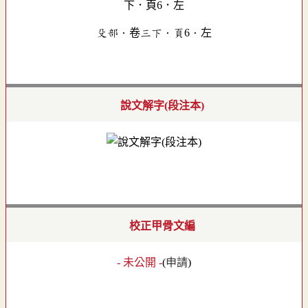
殳部．卷三下．頁6．左
說文解字(段注本)
校正甲骨文編
- 未公開 -
(
申請
)