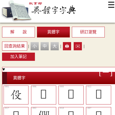
☰
:::
最新消息
常見問題
編輯說明
字典附錄
使用說明
顯示模式
網站導覽
EN
解 說
異體字
研訂瀏覽
回查詢結果
|
小
中
大
|
🖨️
✉️
|
加入筆記
異體字
伇
󱶸
󱶷
󱶼