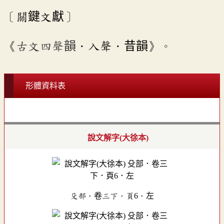
〔關鍵文獻〕
《
古文四聲韻
．入聲．昔韻》。
形體資料表
說文解字(大徐本)
殳部．卷三下．頁6．左