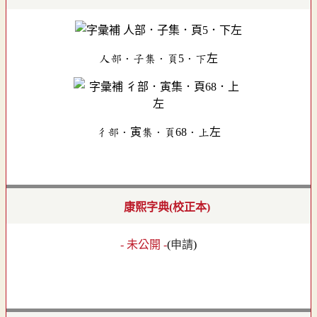
人部．子集．頁5．下左
彳部．寅集．頁68．上左
康熙字典(校正本)
- 未公開 -
(
申請
)