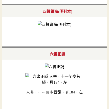
四聲篇海(明刊本)
六書正譌
入聲．十一陌麥昔韻．頁184．左