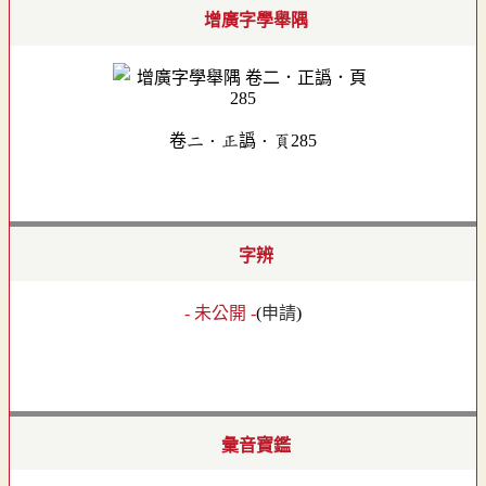
增廣字學舉隅
卷二．正譌．頁285
字辨
- 未公開 -
(
申請
)
彙音寶鑑