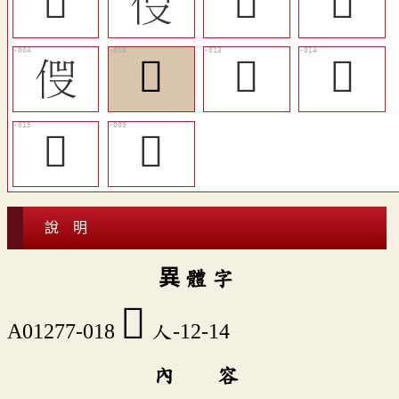
󱷀
𠈧
󱶻
󱶹
𠈿
󱷁
󱶽
󱶾
󱶿
󱶺
說 明
異 體 字
󱷁
A01277-018
人-12-14
內 容