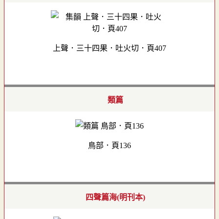
上聲．三十四果．吐火切．頁407
類篇
鳥部．頁136
四聲篇海(明刊本)