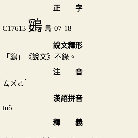
正 字
鵎
C17613
鳥-07-18
說文釋形
「鵎」《說文》不錄。
注 音
ˇ
ㄊㄨㄛ
漢語拼音
tuǒ
釋 義