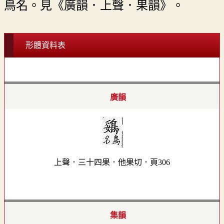
鳥名。見《廣韻．上聲．果韻》。
形體資料表
廣韻
上聲．三十四果．他果切．頁306
集韻