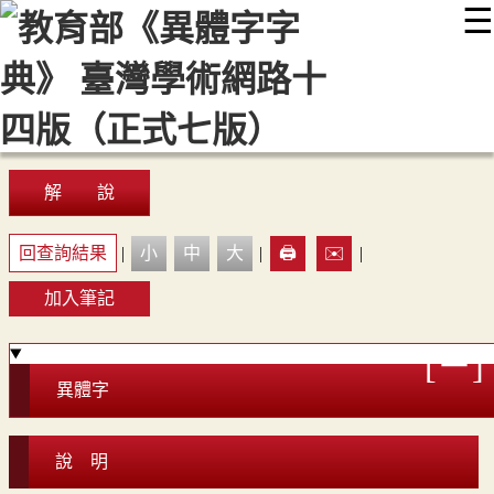
☰
:::
最新消息
常見問題
編輯說明
字典附錄
使用說明
顯示模式
網站導覽
EN
解 說
回查詢結果
|
小
中
大
|
🖨️
✉️
|
加入筆記
異體字
說 明