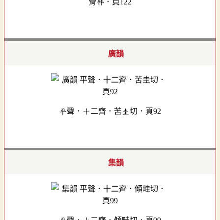
骨部．頁122
廣韻
平聲．十二齊．苦圭切．頁92
集韻