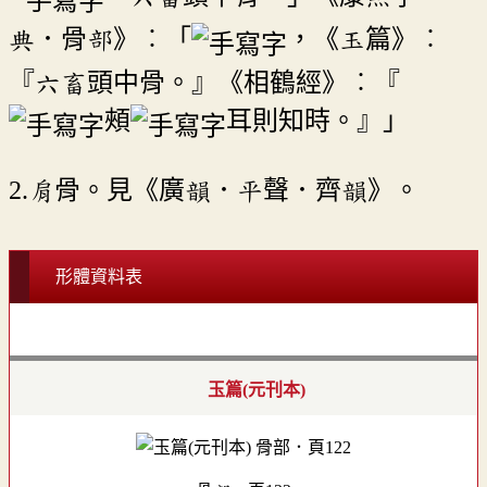
典．骨部》︰「
，《玉篇》︰
『六畜頭中骨。』《相鶴經》︰『
頰
耳則知時。』」
2.肩骨。見《廣韻．平聲．齊韻》。
形體資料表
玉篇(元刊本)