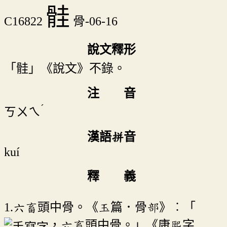
䯓
C16822
骨-06-16
說文釋形
「䯓」《說文》不錄。
注 音
ˊ
ㄎㄨㄟ
漢語拼音
kuí
釋 義
1.六畜頭中骨。《玉篇．骨部》︰「
，六畜頭中骨。」《康熙字