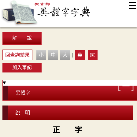
☰
:::
最新消息
常見問題
編輯說明
字典附錄
使用說明
顯示模式
網站導覽
EN
解 說
回查詢結果
|
小
中
大
|
🖨️
✉️
|
加入筆記
異體字
說 明
正 字