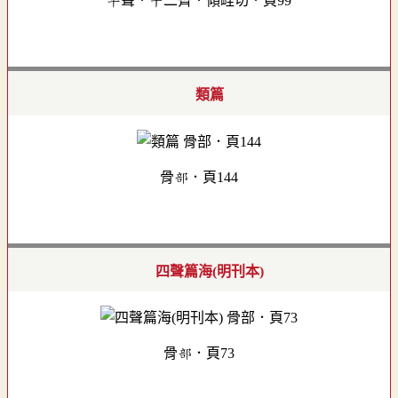
平聲．十二齊．傾畦切．頁99
類篇
骨部．頁144
四聲篇海(明刊本)
骨部．頁73