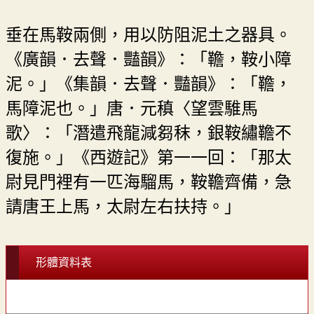
垂在馬鞍兩側，用以防阻泥土之器具。
《廣韻．去聲．豔韻》：「韂，鞍小障
泥。」《集韻．去聲．豔韻》：「韂，
馬障泥也。」唐．元稹〈望雲騅馬
歌〉：「潛遣飛龍減芻秣，銀鞍繡韂不
復施。」《西遊記》第一一回：「那太
尉見門裡有一匹海騮馬，鞍韂齊備，急
請唐王上馬，太尉左右扶持。」
形體資料表