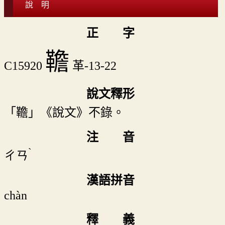
說 明
正 字
韂
C15920
革-13-22
說文釋形
「韂」《說文》不錄。
注 音
ˋ
ㄔㄢ
漢語拼音
chàn
釋 義