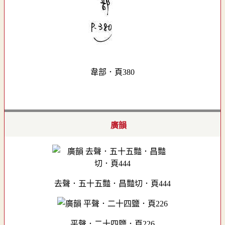
韋部．頁380
廣韻
去聲．五十五豔．昌豔切．頁444
平聲．二十四鹽．頁226