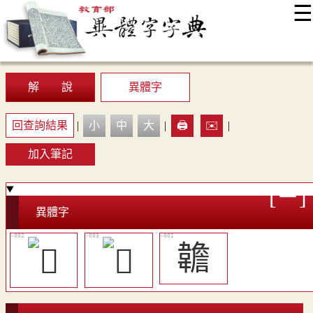
☰
:::
最新消息
常見問題
編輯說明
字典附錄
使用說明
顯示模式
網站導覽
EN
解 說
異體字
回查詢結果
|
小
中
大
|
🖨️
✉️
|
加入筆記
異體字
䪜