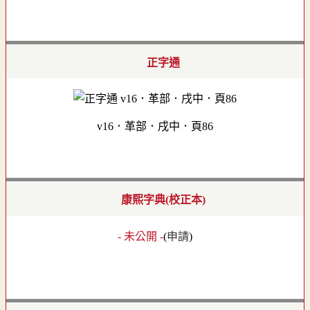
正字通
v16．革部．戌中．頁86
康熙字典(校正本)
- 未公開 -
(
申請
)