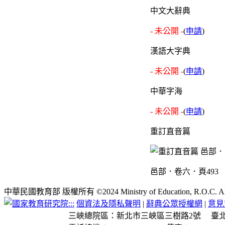
中文大辭典
- 未公開 -
(
申請
)
漢語大字典
- 未公開 -
(
申請
)
中華字海
- 未公開 -
(
申請
)
重訂直音篇
邑部．卷六．頁493
中華民國教育部 版權所有 ©2024 Ministry of Education, R.O.C. All ri
:::
個資法及隱私聲明
|
辭典公眾授權網
|
意見
三峽總院區：新北市三峽區三樹路2號
臺