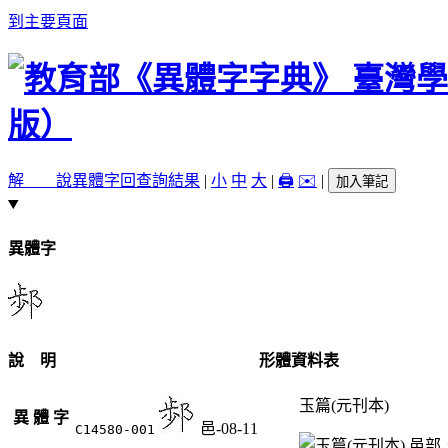
到主要頁面
解 說
異體字
回查詢結果
|
小
中
大
|
🖨️
✉️
|
加入筆記
異體字
說 明
形體資料表
玉篇(元刊本)
異 體 字
邑-08-11
C14580-001