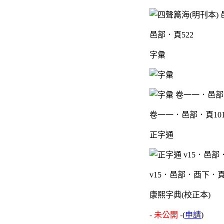
邑部．頁522
字彙
卷一一．邑部．頁10
正字通
v15．邑部．酉下．頁8
康熙字典(校正本)
- 未公開 -
(
申請
)