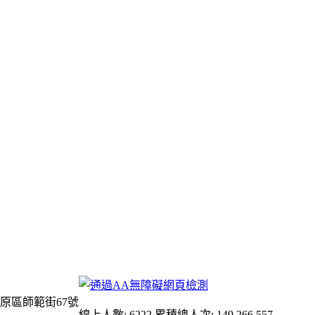
原區師範街67號
線上人數: 6222
累積總人次: 149,266,557