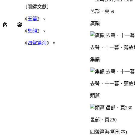
〔關鍵文獻〕
邑部．頁59
《
玉篇
》。
廣韻
內 容
《
集韻
》。
《
四聲篇海
》。
去聲．十一暮．薄故切
集韻
去聲．十一暮．蒲故切
類篇
邑部．頁230
四聲篇海(明刊本)