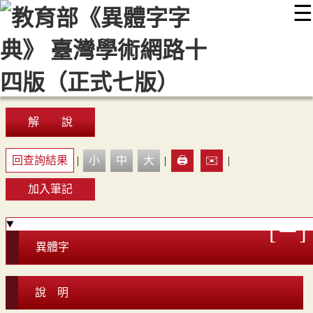
☰
:::
最新消息
常見問題
編輯說明
字典附錄
使用說明
顯示模式
網站導覽
EN
解 說
回查詢結果
|
小
中
大
|
🖨️
✉️
|
加入筆記
異體字
說 明