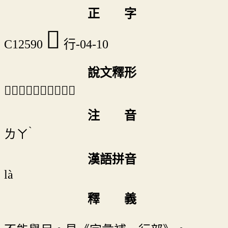
正 字
𧗩
C12590
行-04-10
說文釋形
「𧗩」《說文》不錄。
注 音
ˋ
ㄌㄚ
漢語拼音
là
釋 義