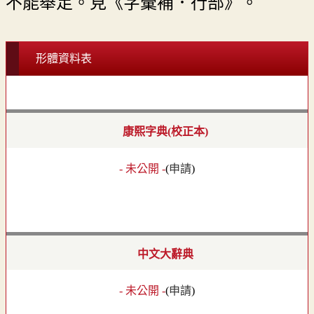
不能舉足。見《字彙補．行部》。
形體資料表
康熙字典(校正本)
- 未公開 -
(
申請
)
中文大辭典
- 未公開 -
(
申請
)