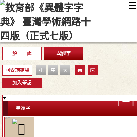
☰
:::
最新消息
常見問題
編輯說明
字典附錄
使用說明
顯示模式
網站導覽
EN
解 說
異體字
回查詢結果
|
小
中
大
|
🖨️
✉️
|
加入筆記
異體字