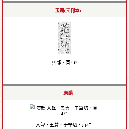
玉篇(元刊本)
艸部．頁207
廣韻
入聲．五質．于筆切．頁471