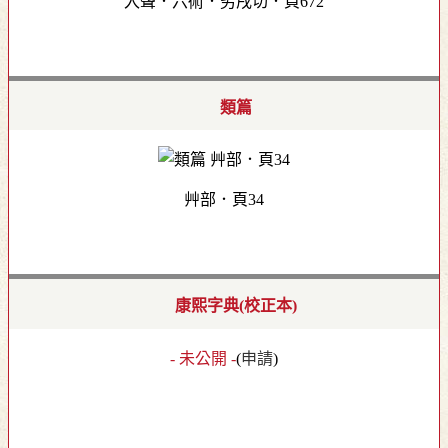
入聲．六術．劣戌切．頁672
類篇
艸部．頁34
康熙字典(校正本)
- 未公開 -
(
申請
)