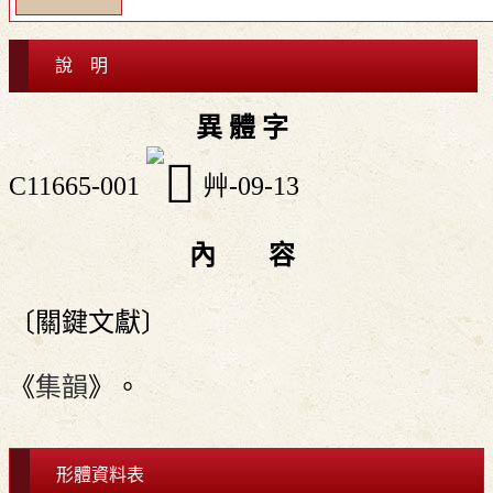
說 明
異 體 字
C11665-001
艸-09-13
內 容
〔關鍵文獻〕
《
集韻
》。
形體資料表