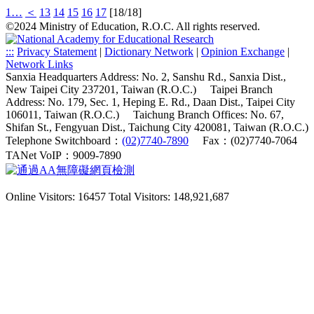
1…
＜
13
14
15
16
17
[18/18]
©2024 Ministry of Education, R.O.C. All rights reserved.
:::
Privacy Statement
|
Dictionary Network
|
Opinion Exchange
|
Network Links
Sanxia Headquarters Address: No. 2, Sanshu Rd., Sanxia Dist.,
New Taipei City 237201, Taiwan (R.O.C.)
Taipei Branch
Address: No. 179, Sec. 1, Heping E. Rd., Daan Dist., Taipei City
106011, Taiwan (R.O.C.)
Taichung Branch Offices: No. 67,
Shifan St., Fengyuan Dist., Taichung City 420081, Taiwan (R.O.C.)
Telephone Switchboard：
(02)7740-7890
Fax：(02)7740-7064
TANet VoIP：9009-7890
Online Visitors: 16457
Total Visitors: 148,921,687