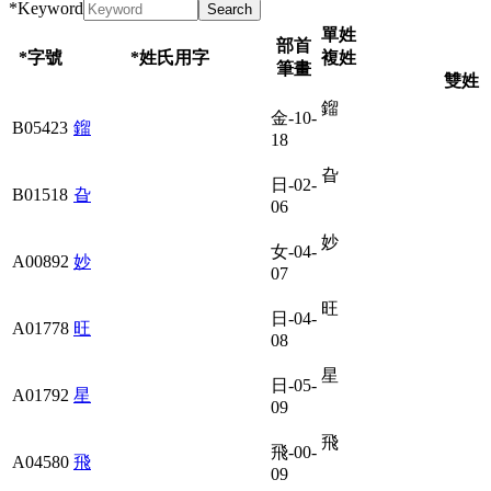
*
Keyword
單姓
部首
*字號
*姓氏用字
複姓
筆畫
雙姓
鎦
金-10-
B05423
鎦
18
旮
日-02-
B01518
旮
06
妙
女-04-
A00892
妙
07
旺
日-04-
A01778
旺
08
星
日-05-
A01792
星
09
飛
飛-00-
A04580
飛
09