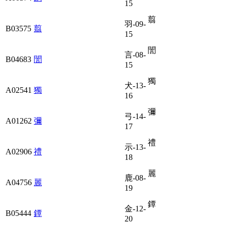
15
翦
羽-09-
B03575
翦
15
誾
言-08-
B04683
誾
15
獨
犬-13-
A02541
獨
16
彌
弓-14-
A01262
彌
17
禮
示-13-
A02906
禮
18
麗
鹿-08-
A04756
麗
19
鐔
金-12-
B05444
鐔
20