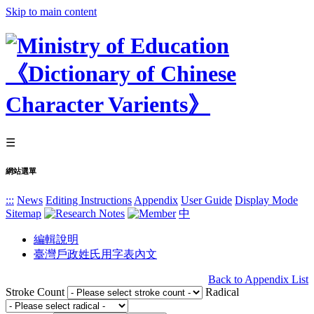
Skip to main content
☰
網站選單
:::
News
Editing Instructions
Appendix
User Guide
Display Mode
Sitemap
中
編輯說明
臺灣戶政姓氏用字表內文
Back to Appendix List
Stroke Count
Radical