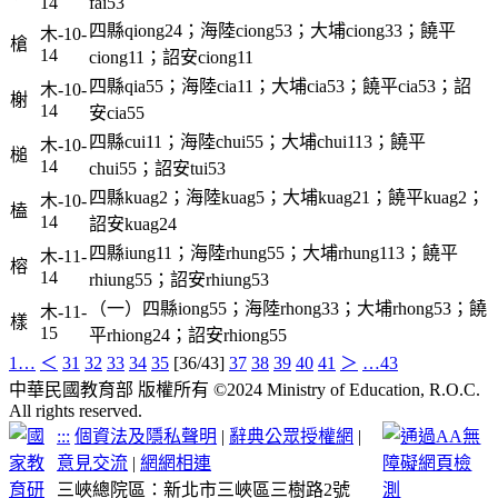
14
fai53
四縣qiong24；海陸ciong53；大埔ciong33；饒平
木-10-
槍
14
ciong11；詔安ciong11
四縣qia55；海陸cia11；大埔cia53；饒平cia53；詔
木-10-
榭
14
安cia55
四縣cui11；海陸chui55；大埔chui113；饒平
木-10-
槌
14
chui55；詔安tui53
四縣kuag2；海陸kuag5；大埔kuag21；饒平kuag2；
木-10-
榼
14
詔安kuag24
四縣iung11；海陸rhung55；大埔rhung113；饒平
木-11-
榕
14
rhiung55；詔安rhiung53
（一）四縣iong55；海陸rhong33；大埔rhong53；饒
木-11-
樣
15
平rhiong24；詔安rhiong55
1…
＜
31
32
33
34
35
[36/43]
37
38
39
40
41
＞
…43
中華民國教育部 版權所有 ©2024 Ministry of Education, R.O.C.
All rights reserved.
:::
個資法及隱私聲明
|
辭典公眾授權網
|
意見交流
|
網網相連
三峽總院區：新北市三峽區三樹路2號