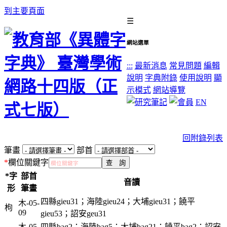
到主要頁面
☰
網站選單
:::
最新消息
常見問題
編輯
說明
字典附錄
使用說明
顯
示模式
網站導覽
EN
回附錄列表
筆畫
部首
*
欄位關鍵字
*字
部首
音讀
形
筆畫
四縣gieu31；海陸gieu24；大埔gieu31；饒平
木-05-
枸
09
gieu53；詔安geu31
木-05-
四縣bag2；海陸bag5；大埔bag21；饒平bag2；詔安