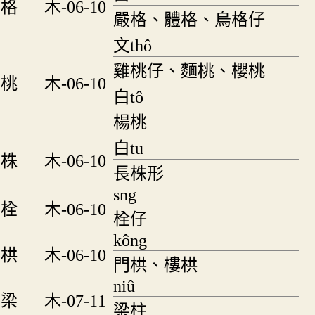
格
木-06-10
嚴格、體格、烏格仔
文thô
雞桃仔、麵桃、櫻桃
桃
木-06-10
白tô
楊桃
白tu
株
木-06-10
長株形
sng
栓
木-06-10
栓仔
kông
栱
木-06-10
門栱、樓栱
niû
梁
木-07-11
梁柱