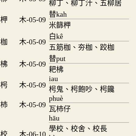
柳丁、柳丁汁、五柳居
替kah
柙
木-05-09
米篩柙
白kê
枷
木-05-09
五筋枷、夯枷、跤枷
替put
柫
木-05-09
耙柫
iau
枵
木-05-09
枵鬼、枵飽吵、枵饞
phuè
杮
木-05-09
瓦杮仔
hāu
學校、校舍、校長
校
木-06-10