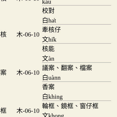
kàu
校對
白ha̍t
牽核仔
核
木-06-10
文hi̍k
核能
文àn
議案、翻案、檔案
案
木-06-10
白uànn
香案
白khing
輪框、鏡框、窗仔框
框
木-06-10
文khong