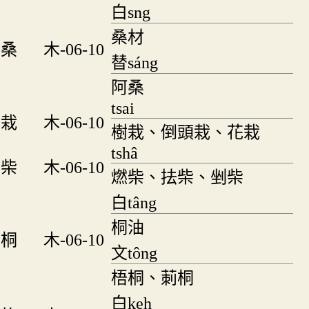
白sng
桑材
桑
木-06-10
替sáng
阿桑
tsai
栽
木-06-10
樹栽、倒頭栽、花栽
tshâ
柴
木-06-10
燃柴、抾柴、剉柴
白tâng
桐油
桐
木-06-10
文tông
梧桐、莿桐
白keh