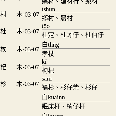
藥材、建材行、桑材
tshun
村
木-03-07
鄉村、農村
tōo
杜
木-03-07
杜定、杜蚓仔、杜伯仔
白thn̄g
杖
木-03-07
孝杖
kí
杞
木-03-07
枸杞
sam
杉
木-03-07
福杉、杉仔柴、杉仔
白kuainn
眠床杆、椅仔杆