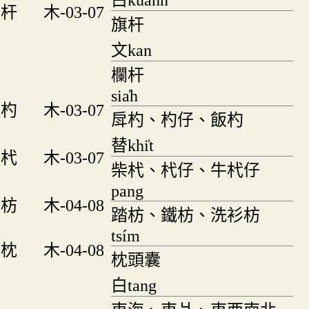
白kuann
杆
木-03-07
旗杆
文kan
欄杆
sia̍h
杓
木-03-07
戽杓、杓仔、飯杓
替khi̍t
杙
木-03-07
柴杙、杙仔、牛杙仔
pang
枋
木-04-08
踏枋、鐵枋、洗衫枋
tsím
枕
木-04-08
枕頭囊
白tang