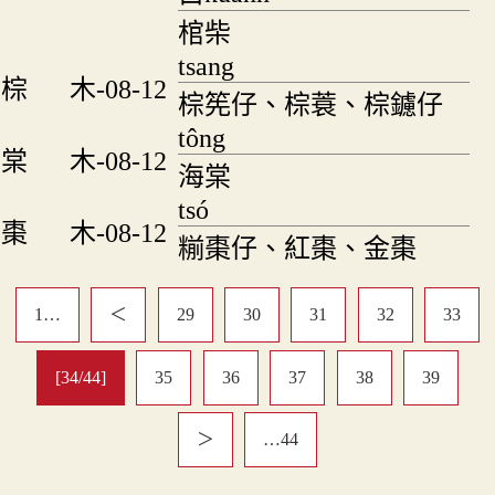
棺柴
tsang
棕
木-08-12
棕筅仔、棕蓑、棕鑢仔
tông
棠
木-08-12
海棠
tsó
棗
木-08-12
糋棗仔、紅棗、金棗
1…
＜
29
30
31
32
33
[34/44]
35
36
37
38
39
＞
…44