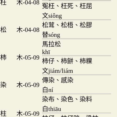
枉
木-04-08
冤枉、枉死、枉屈
文siông
松茸、松梧、松膠
松
木-04-08
替sóng
馬拉松
khī
柿
木-05-09
柿仔、柿餅、柿粿
文jiám/liám
傳染、感染
染
木-05-09
白ní
染布、染色、染料
白thiāu
柱
木-05-09