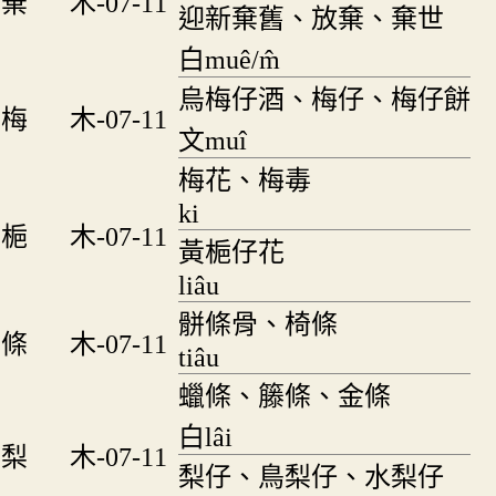
棄
木-07-11
迎新棄舊、放棄、棄世
白muê/m̂
烏梅仔酒、梅仔、梅仔餅
梅
木-07-11
文muî
梅花、梅毒
ki
梔
木-07-11
黃梔仔花
liâu
骿條骨、椅條
條
木-07-11
tiâu
蠟條、籐條、金條
白lâi
梨
木-07-11
梨仔、鳥梨仔、水梨仔