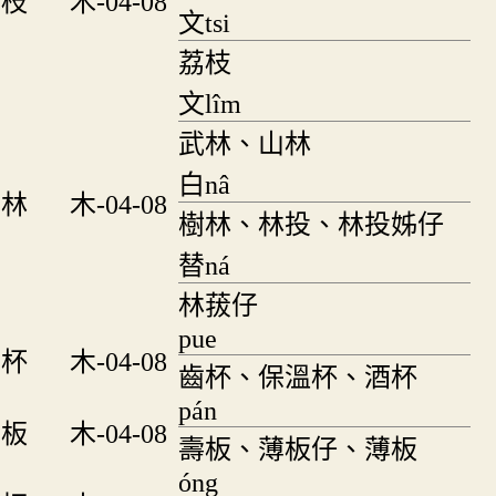
枝
木-04-08
文tsi
荔枝
文lîm
武林、山林
白nâ
林
木-04-08
樹林、林投、林投姊仔
替ná
林菝仔
pue
杯
木-04-08
齒杯、保溫杯、酒杯
pán
板
木-04-08
壽板、薄板仔、薄板
óng