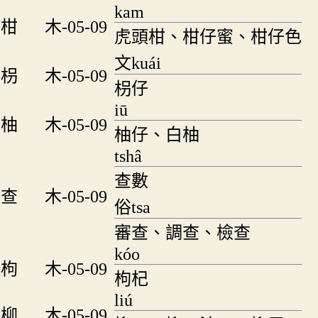
kam
柑
木-05-09
虎頭柑、柑仔蜜、柑仔色
文kuái
枴
木-05-09
枴仔
iū
柚
木-05-09
柚仔、白柚
tshâ
查數
查
木-05-09
俗tsa
審查、調查、檢查
kóo
枸
木-05-09
枸杞
liú
柳
木-05-09