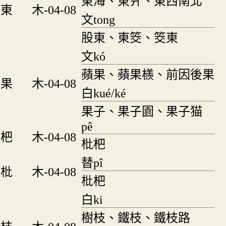
東海、東爿、東西南北
東
木-04-08
文tong
股東、東筊、筊東
文kó
蘋果、蘋果檨、前因後果
果
木-04-08
白kué/ké
果子、果子園、果子猫
pê
杷
木-04-08
枇杷
替pî
枇
木-04-08
枇杷
白ki
樹枝、鐵枝、鐵枝路