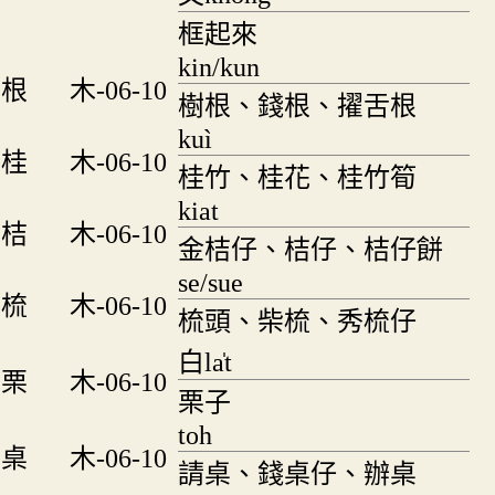
框起來
kin/kun
根
木-06-10
樹根、錢根、擢舌根
kuì
桂
木-06-10
桂竹、桂花、桂竹筍
kiat
桔
木-06-10
金桔仔、桔仔、桔仔餅
se/sue
梳
木-06-10
梳頭、柴梳、秀梳仔
白la̍t
栗
木-06-10
栗子
toh
桌
木-06-10
請桌、錢桌仔、辦桌