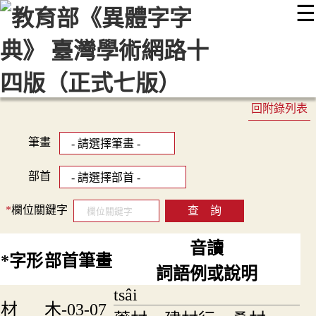
☰
:::
最新消息
常見問題
編輯說明
字典附錄
使用說明
顯示模式
網站導覽
EN
回附錄列表
筆畫
部首
*
欄位關鍵字
音讀
*字形
部首筆畫
詞語例或說明
tsâi
材
木-03-07