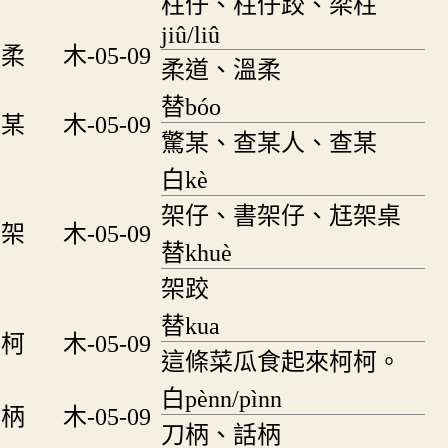
柱仔、柱仔跤、梁柱
jiû/liû
柔
木-05-09
柔道、溫柔
替bóo
某
木-05-09
驚某、查某人、查某
白kè
架仔、書架仔、尪架桌
架
木-05-09
替khuè
架跤
替kua
柯
木-05-09
這條菜瓜食起來柯柯。
白pènn/pìnn
柄
木-05-09
刀柄、話柄