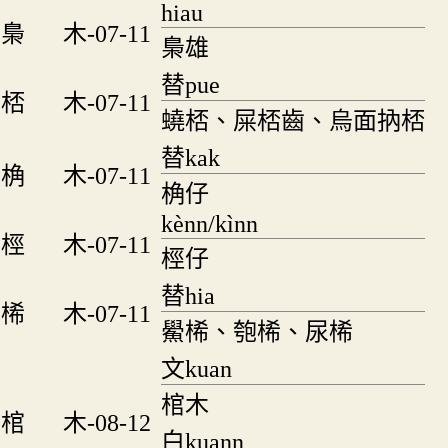
hiau
梟
木-07-11
梟雄
替pue
桮
木-07-11
蟯桮、屎桮齒、烏面抐桮
替kak
桷
木-07-11
桷仔
kènn/kìnn
桱
木-07-11
桱仔
替hia
桸
木-07-11
鱟桸、匏桸、尿桸
文kuan
棺木
棺
木-08-12
白kuann