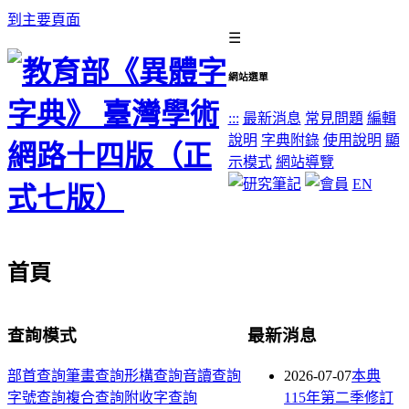
到主要頁面
☰
網站選單
:::
最新消息
常見問題
編輯
說明
字典附錄
使用說明
顯
示模式
網站導覽
EN
首頁
查詢模式
最新消息
部首查詢
筆畫查詢
形構查詢
音讀查詢
2026-07-07
本典
字號查詢
複合查詢
附收字查詢
115年第二季修訂