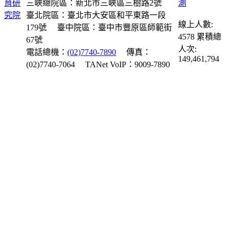
三峽總院區：新北市三峽區三樹路2號
臺北院區：臺北市大安區和平東路一段
線上人數:
179號
臺中院區：臺中市豐原區師範街
4578
累積總
67號
人次:
電話總機：
(02)7740-7890
傳真：
149,461,794
(02)7740-7064
TANet VoIP：9009-7890